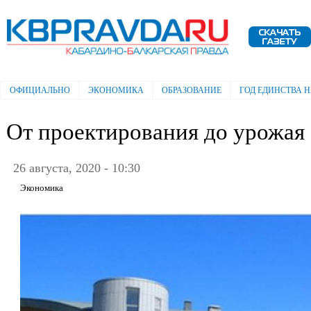
Пе
ос
Электронная газета "Кабардино-
со
Балкарская правда"
ОФИЦИАЛЬНО
ЭКОНОМИКА
ОБРАЗОВАНИЕ
ГОД ЕДИНСТВА 
Главное меню
От проектирования до урожая
26 августа, 2020 - 10:30
Экономика