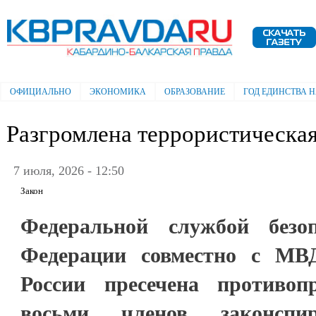
Пе
ос
Электронная газета "Кабардино-
со
Балкарская правда"
ОФИЦИАЛЬНО
ЭКОНОМИКА
ОБРАЗОВАНИЕ
ГОД ЕДИНСТВА 
Главное меню
Разгромлена террористическая
7 июля, 2026 - 12:50
Закон
Федеральной службой безоп
Федерации совместно с М
России пресечена противоп
восьми членов законспи