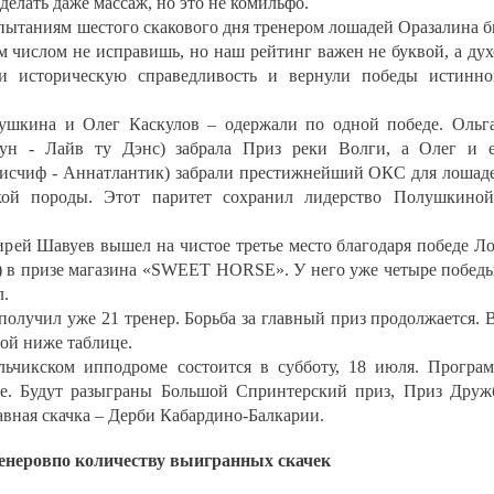
елать даже массаж, но это не комильфо.
спытаниям шестого скакового дня тренером лошадей Оразалина 
м числом не исправишь, но наш рейтинг важен не буквой, а ду
ли историческую справедливость и вернули победы истинн
ушкина и Олег Каскулов – одержали по одной победе. Ольг
ун - Лайв ту Дэнс) забрала Приз реки Волги, а Олег и 
исчиф - Аннатлантик) забрали престижнейший ОКС для лошад
ской породы. Этот паритет сохранил лидерство Полушкино
ирей Шавуев вышел на чистое третье место благодаря победе Л
а) в призе магазина «SWEET HORSE». У него уже четыре побед
л.
 получил уже 21 тренер. Борьба за главный приз продолжается. 
ой ниже таблице.
ьчикском ипподроме состоится в субботу, 18 июля. Програ
е. Будут разыграны Большой Спринтерский приз, Приз Дру
авная скачка – Дерби Кабардино-Балкарии.
енеровпо количеству выигранных скачек