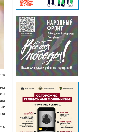
ров
оём
 он
ам
вие
яра
но,