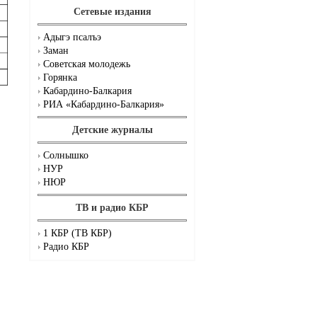
Сетевые издания
Адыгэ псалъэ
Заман
Советская молодежь
Горянка
Кабардино-Балкария
РИА «Кабардино-Балкария»
Детские журналы
Солнышко
НУР
НЮР
ТВ и радио КБР
1 КБР (ТВ КБР)
Радио КБР