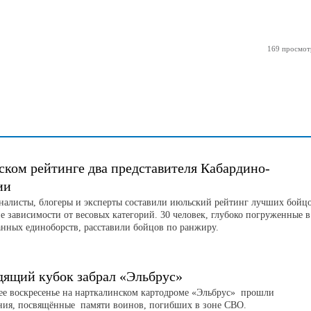
169 просмот
ском рейтинге два представителя Кабардино-
ии
листы, блогеры и эксперты составили июльский рейтинг лучших бойц
е зависимости от весовых категорий. 30 человек, глубоко погруженные в
нных единоборств, расставили бойцов по ранжиру.
дящий кубок забрал «Эльбрус»
е воскресенье на нарткалинском картодроме «Эльбрус» прошли
ния, посвящённые памяти воинов, погибших в зоне СВО.