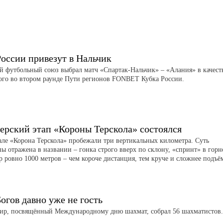
России привезут в Нальчик
й футбольный союз выбрал матч «Спартак-Нальчик» – «Алания» в качест
ого во втором раунде Пути регионов FONBET Кубка России.
ерский этап «Короны Терскола» состоялся
але «Корона Терскола» пробежали три вертикальных километра. Суть
ы отражена в названии – гонка строго вверх по склону, «спринт» в гор
р ровно 1000 метров – чем короче дистанция, тем круче и сложнее подъё
огов давно уже не гость
ир, посвящённый Международному дню шахмат, собрал 56 шахматистов