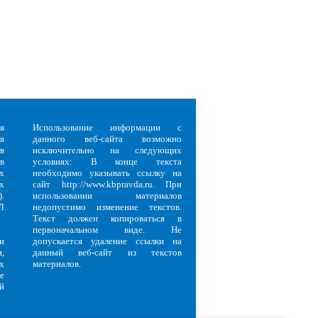
я
Использование информации с
я
данного веб-сайта возможно
в
исключительно на следующих
в
условиях: В конце текста
х
необходимо указывать ссылку на
х
сайт http://www.kbpravda.ru. При
.
использовании материалов
Л
недопустимо изменение текстов.
Текст должен копироваться в
первоначальном виде. Не
и
допускается удаление ссылки на
,
данный веб-сайт из текстов
х
материалов.
е
й