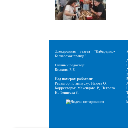
Электронная газета "Кабардино-
Балкарская правда"
Главный редактор:
Н
Бжахова Р. Б.
3
Над номером работали:
Редактор по выпуску: Накова О.
Корректоры: Максидова Р., Петрова
Н
Н., Теппеева З.