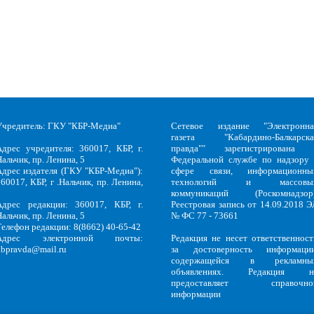
Учредитель: ГКУ "КБР-Медиа"
Сетевое издание "Электронна
газета "Кабардино-Балкарска
Адрес учредителя: 360017, КБР, г.
правда"" зарегистрирована 
альчик, пр. Ленина, 5
Федеральной службе по надзору 
Адрес издателя (ГКУ "КБР-Медиа"):
сфере связи, информационны
60017, КБР, г .Нальчик, пр. Ленина,
технологий и массовы
5
коммуникаций (Роскомнадзор)
Адрес редакции: 360017, КБР, г.
Реестровая запись от 14.09.2018 Э
альчик, пр. Ленина, 5
№ ФС 77 - 73661
Телефон редакции: 8(8662) 40-65-42
Адрес электронной почты:
Редакция не несет ответственност
kbpravda@mail.ru
за достоверность информации
содержащейся в рекламны
объявлениях. Редакция н
предоставляет справочно
информации