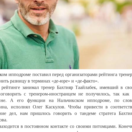
ком ипподроме поставил перед организаторами рейтинга трене
ить разницу в терминах «де-юре» и «де-факто».
 рейтинге занимал тренер Бахтияр Таайлабек, имевший в св
поговорить с тренером-иностранцем не получилось, так как
дине. А его функции на Нальчикском ипподроме, по слов
ина, исполнял Олег Каскулов. Чтобы привести в соответст
ие дел, нам пришлось говорить о тандеме стратега Бахти
ова.
находится в постоянном контакте со своими питомцами. Конеч