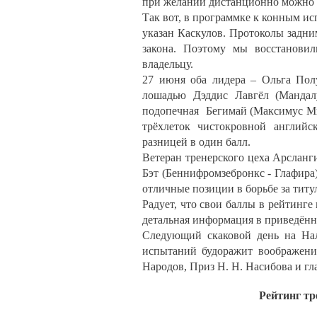
при желании дистанционно можно д
Так вот, в программке к конным и
указан Каскулов. Протоколы задни
закона. Поэтому мы восстанови
владельцу.
27 июня оба лидера – Ольга Пол
лошадью Дэддис Лавгёл (Мандал
подопечная Бегимай (Максимус М
трёхлеток чистокровной англий
разницей в один балл.
Ветеран тренерского цеха Арсланг
Бэт (Беннифромзебронкс - Глафир
отличные позиции в борьбе за титу
Радует, что свои баллы в рейтинге
детальная информация в приведённ
Следующий скаковой день на Нал
испытаний будоражит воображени
Народов, Приз Н. Н. Насибова и гл
Рейтинг тр