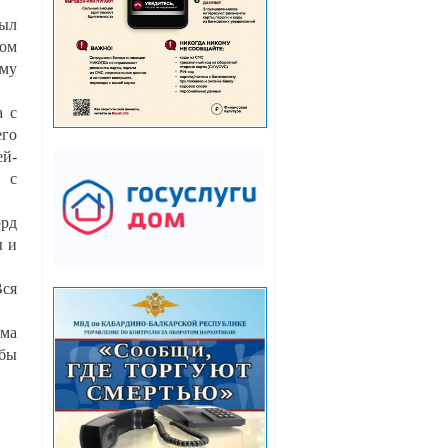
был
хом
ому
а с
его
ей-
й с
орд
ы и
Вся
мма
жбы