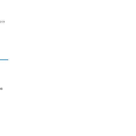
ров
ов