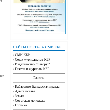
ся
САЙТЫ ПОРТАЛА СМИ КБР
СМИ КБР
Союз журналистов КБР
Издательство "Эльбрус"
Газеты и журналы КБР
лее
Газеты
Кабардино-Балкарская правда
Адыгэ псалъэ
Заман
Советская молодежь
Горянка