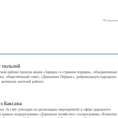
40 просмот
с пользой
ском районе прошла акция «Зарядка со стражем порядка», объединившая
их, общественный совет, «Движение Первых», добровольную народную
 активных жителей района.
з Баксана
рог За счёт субсидии на реализацию мероприятий в сфере дорожного
 в рамках подпрограммы «Дорожное хозяйство» госпрограммы «Развитие