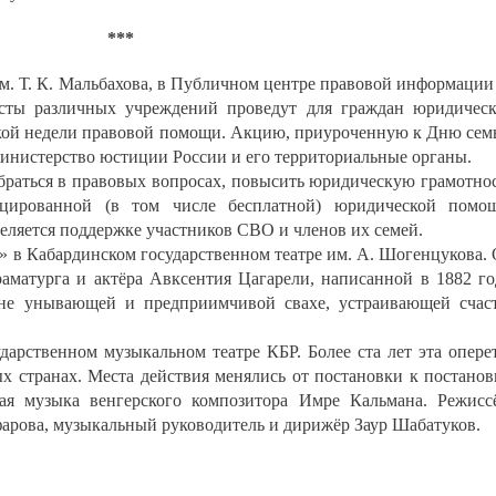
***
. Т. К. Мальбахова, в Публичном центре правовой информации
сты различных учреждений проведут для граждан юридичес
ской недели правовой помощи. Акцию, приуроченную к Дню сем
инистерство юстиции России и его территориальные органы.
обраться в правовых вопросах, повысить юридическую грамотно
цированной (в том числе бесплатной) юридической помо
деляется поддержке участников СВО и членов их семей.
а» в Кабардинском государственном театре им. А. Шогенцукова.
раматурга и актёра Авксентия Цагарели, написанной в 1882 го
 не унывающей и предприимчивой свахе, устраивающей счас
ударственном музыкальном театре КБР. Более ста лет эта опере
ых странах. Места действия менялись от постановки к постанов
ная музыка венгерского композитора Имре Кальмана. Режисс
арова, музыкальный руководитель и дирижёр Заур Шабатуков.