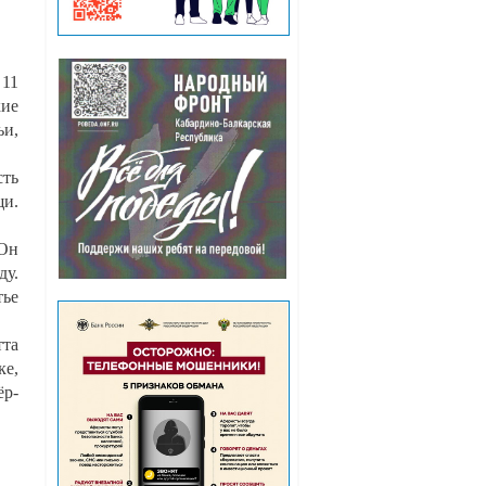
 11
кие
ьи,
сть
щи.
 Он
ду.
тье
тта
ке,
ёр-