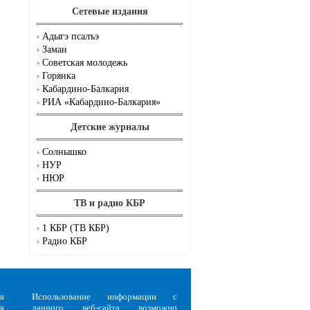
Сетевые издания
Адыгэ псалъэ
Заман
Советская молодежь
Горянка
Кабардино-Балкария
РИА «Кабардино-Балкария»
Детские журналы
Солнышко
НУР
НЮР
ТВ и радио КБР
1 КБР (ТВ КБР)
Радио КБР
я
Использование информации с
я
данного веб-сайта возможно