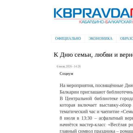
Электронная газета "Кабардино-
Балкарская правда"
ОФИЦИАЛЬНО
ЭКОНОМИКА
ОБРАЗ
Главное меню
К Дню семьи, любви и верн
6 июля, 2026 - 14:26
Социум
На мероприятия, посвящённые Дню 
Балкарии приглашают библиотечн
В Центральной библиотеке города
которая включает выставку-обзо
тематический час и чаепитие «Сем
8 июля в 13:30 – асфальтный вер
начнётся мастер-класс «Весёлая 
главный символ праздника – ромаш