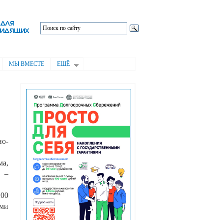
МЫ ВМЕСТЕ
ЕЩЁ
но-
ма,
0 –
:00
ами