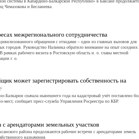
ной системы в Кабардино-Балкарской Республике» в Баксане продолжает
иц Чемазокова и Бесланеева.
ресах межрегионального сотрудничества
цивилизованного обращения с отходами – один из главных вызовов для
ых городов. Руководство Нальчика обратило внимание на опыт соседних
В рамках рабочего визита в Ростовскую область и. о. главы местной
ции г. о.
йщик может зарегистрировать собственность на
г
но-Балкарии сначала нынешнего года на кадастровый учёт поставлено бо
о-мест, сообщает пресс-служба Управления Росреестра по КБР.
а с арендаторами земельных участков
аксанского района продолжаются рабочие встречи с арендаторами земель
зяйственного назначения.