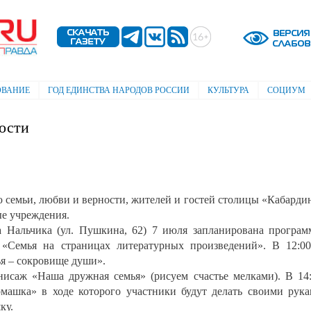
Перейти к
основному
содержанию
ОВАНИЕ
ГОД ЕДИНСТВА НАРОДОВ РОССИИ
КУЛЬТУРА
СОЦИУМ
ости
семьи, любви и верности, жителей и гостей столицы «Кабарди
ые учреждения.
 Нальчика (ул. Пушкина, 62) 7 июля запланирована програм
р «Семья на страницах литературных произведений». В 12:0
ья – сокровище души».
нисаж «Наша дружная семья» (рисуем счастье мелками). В 14
ромашка» в ходе которого участники будут делать своими рук
ку.