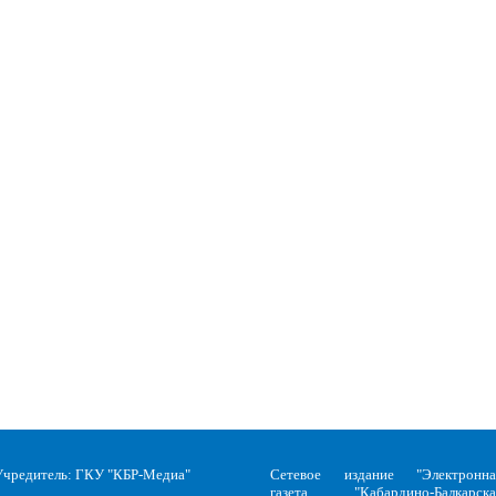
Учредитель: ГКУ "КБР-Медиа"
Сетевое издание "Электронна
газета "Кабардино-Балкарска