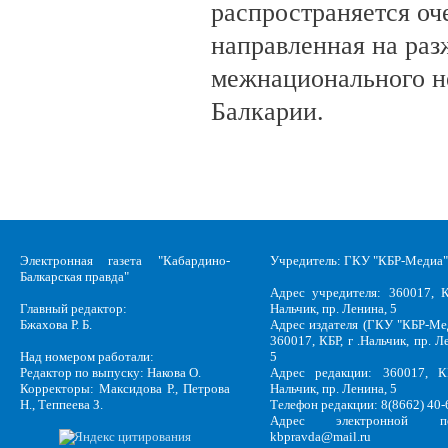
распространяется оч
направленная на раз
межнационального н
Балкарии.
Электронная газета "Кабардино-
Учредитель: ГКУ "КБР-Медиа"
Балкарская правда"
Адрес учредителя: 360017, К
Главный редактор:
Нальчик, пр. Ленина, 5
Бжахова Р. Б.
Адрес издателя (ГКУ "КБР-Ме
360017, КБР, г .Нальчик, пр. Л
Над номером работали:
5
Редактор по выпуску: Накова О.
Адрес редакции: 360017, КБ
Корректоры: Максидова Р., Петрова
Нальчик, пр. Ленина, 5
Н., Теппеева З.
Телефон редакции: 8(8662) 40-
Адрес электронной по
kbpravda@mail.ru