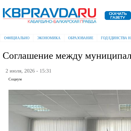
Пе
ос
Электронная газета "Кабардино-
со
Балкарская правда"
ОФИЦИАЛЬНО
ЭКОНОМИКА
ОБРАЗОВАНИЕ
ГОД ЕДИНСТВА 
Главное меню
Соглашение между муниципал
2 июля, 2026 - 15:31
Социум