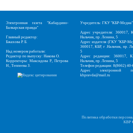
Электронная газета "Кабардино-
Учредитель: ГКУ "КБР-Медиа"
Балкарская правда"
Адрес учредителя: 360017, К
Главный редактор:
Нальчик, пр. Ленина, 5
Бжахова Р. Б.
Адрес издателя (ГКУ "КБР-Ме
360017, КБР, г .Нальчик, пр. Л
Над номером работали:
5
Редактор по выпуску: Накова О.
Адрес редакции: 360017, КБ
Корректоры: Максидова Р., Петрова
Нальчик, пр. Ленина, 5
Н., Теппеева З.
Телефон редакции: 8(8662) 40-
Адрес электронной по
kbpravda@mail.ru
Политика обработки персон
KBP
C