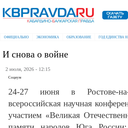
Пе
ос
Электронная газета "Кабардино-
со
Балкарская правда"
ОФИЦИАЛЬНО
ЭКОНОМИКА
ОБРАЗОВАНИЕ
ГОД ЕДИНСТВА 
Главное меню
И снова о войне
2 июля, 2026 - 12:15
Социум
24-27 июня в Ростове-н
всероссийская научная конфер
участием «Великая Отечествен
памяти народов Юга России: 