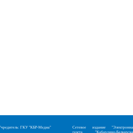
Учредитель: ГКУ "КБР-Медиа"
Сетевое издание "Электронна
газета "Кабардино-Балкарска