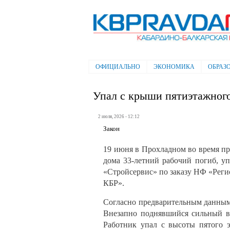
Электронная газета "Кабардино-
Балкарская правда"
ОФИЦИАЛЬНО
ЭКОНОМИКА
ОБРАЗ
Главное меню
Упал с крыши пятиэтажног
2 июля, 2026 - 12:12
Закон
19 июня в Прохладном во время п
дома 33-летний рабочий погиб, у
«Стройсервис» по заказу НФ «Рег
КБР».
Согласно предварительным данным
Внезапно поднявшийся сильный ве
Работник упал с высоты пятого э