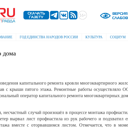
Перейти к
основному
содержанию
ОВАНИЕ
ГОД ЕДИНСТВА НАРОДОВ РОССИИ
КУЛЬТУРА
СОЦИУМ
о дома
роведения капитального ремонта кровли многоквартирного жил
пав с крыши пятого этажа. Ремонтные работы осуществляло 
иональный оператор капитального ремонта многоквартирных до
, несчастный случай произошёл в процессе монтажа профнасти
тер вырвал лист профнастила из рук рабочего и подхватил е
тажа вместе с оторвавшимся листом. Отмечается, что в мом