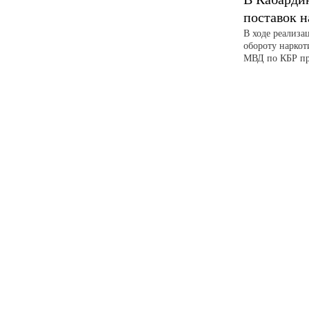
поставок н
В ходе реализ
обороту наркот
МВД по КБР пре