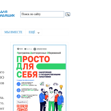
МЫ ВМЕСТЕ
ЕЩЁ
ого
ООО
мов
ла.
го.
ент