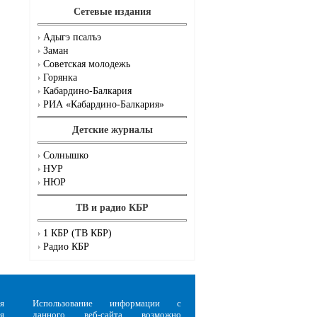
Сетевые издания
Адыгэ псалъэ
Заман
Советская молодежь
Горянка
Кабардино-Балкария
РИА «Кабардино-Балкария»
Детские журналы
Солнышко
НУР
НЮР
ТВ и радио КБР
1 КБР (ТВ КБР)
Радио КБР
я
Использование информации с
я
данного веб-сайта возможно