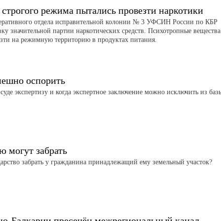
 строгого режима пытались провезти наркотики
еративного отдела исправительной колонии № 3 УФСИН России по КБР
вку значительной партии наркотических средств. Психотропные вещества
зти на режимную территорию в продуктах питания.
ешно оспорить
 суде экспертизу и когда экспертное заключение можно исключить из баз
ю могут забрать
арство забрать у гражданина принадлежащий ему земельный участок?
но-Балкарии пресечён межрегиональный канал