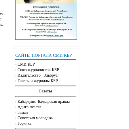
му
с
К.
САЙТЫ ПОРТАЛА СМИ КБР
СМИ КБР
Союз журналистов КБР
Издательство "Эльбрус"
Газеты и журналы КБР
Газеты
Кабардино-Балкарская правда
Адыгэ псалъэ
Заман
Советская молодежь
Горянка