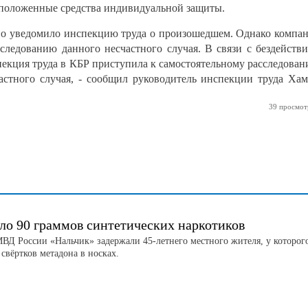
 положенные средства индивидуальной защиты.
о уведомило инспекцию труда о произошедшем. Однако компа
следованию данного несчастного случая. В связи с бездейств
спекция труда в КБР приступила к самостоятельному расследова
частного случая, - сообщил руководитель инспекции труда Ха
39 просмот
ло 90 граммов синтетических наркотиков
Д России «Нальчик» задержали 45-летнего местного жителя, у которог
свёртков метадона в носках.