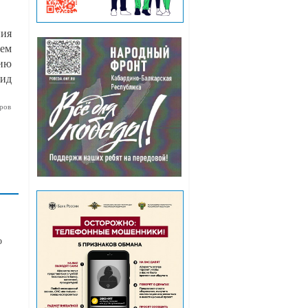
ния
ием
нию
мид
ров
о