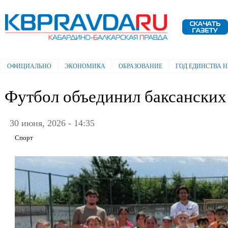
Пе
ос
Электронная газета "Кабардино-
со
Балкарская правда"
ОФИЦИАЛЬНО
ЭКОНОМИКА
ОБРАЗОВАНИЕ
ГОД ЕДИНСТВА 
Главное меню
Футбол объединил баксанских
30 июня, 2026 - 14:35
Спорт