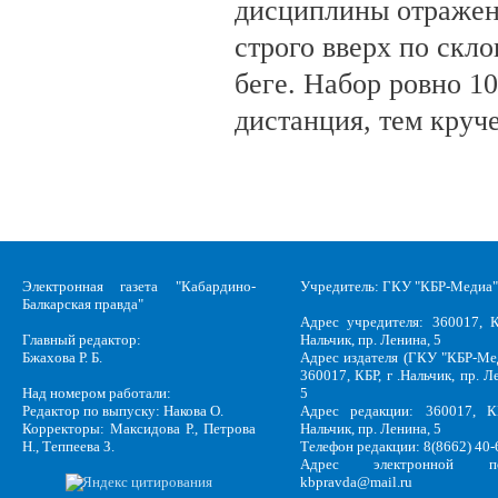
дисциплины отражена
строго вверх по скло
беге. Набор ровно 10
дистанция, тем круч
Электронная газета "Кабардино-
Учредитель: ГКУ "КБР-Медиа"
Балкарская правда"
Адрес учредителя: 360017, К
Главный редактор:
Нальчик, пр. Ленина, 5
Бжахова Р. Б.
Адрес издателя (ГКУ "КБР-Ме
360017, КБР, г .Нальчик, пр. Л
Над номером работали:
5
Редактор по выпуску: Накова О.
Адрес редакции: 360017, КБ
Корректоры: Максидова Р., Петрова
Нальчик, пр. Ленина, 5
Н., Теппеева З.
Телефон редакции: 8(8662) 40-
Адрес электронной по
kbpravda@mail.ru