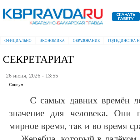
Пе
ос
Электронная газета "Кабардино-
со
Балкарская правда"
ОФИЦИАЛЬНО
ЭКОНОМИКА
ОБРАЗОВАНИЕ
ГОД ЕДИНСТВА 
Главное меню
СЕКРЕТАРИАТ
26 июня, 2026 - 13:55
Социум
С самых давних времён ло
значение для человека. Они 
мирное время, так и во время с
Жеребца, который в далёком 1