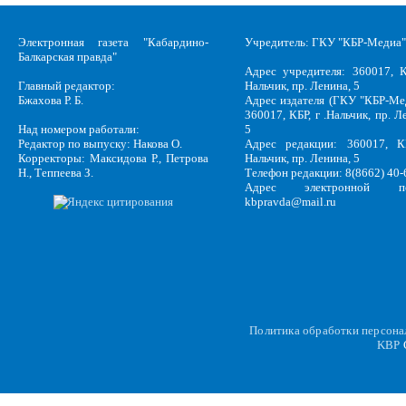
Электронная газета "Кабардино-
Учредитель: ГКУ "КБР-Медиа"
Балкарская правда"
Адрес учредителя: 360017, К
Главный редактор:
Нальчик, пр. Ленина, 5
Бжахова Р. Б.
Адрес издателя (ГКУ "КБР-Ме
360017, КБР, г .Нальчик, пр. Л
Над номером работали:
5
Редактор по выпуску: Накова О.
Адрес редакции: 360017, КБ
Корректоры: Максидова Р., Петрова
Нальчик, пр. Ленина, 5
Н., Теппеева З.
Телефон редакции: 8(8662) 40-
Адрес электронной по
kbpravda@mail.ru
Политика обработки персон
KBP
C