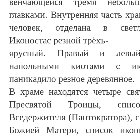
венчающейся тремя неболь
главками. Внутренняя часть хр
человек, отделана в светл
Иконостас резной трёхъ-
ярусный. Правый и левы
напольными киотами с ико
паникадило резное деревянное.
В храме находятся четыре св
Пресвятой Троицы, спи
Вседержителя (Пантократора), 
Божией Матери, список икон