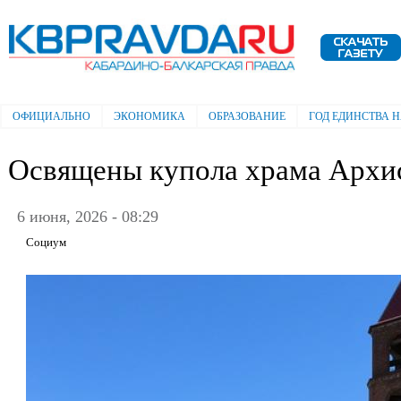
Пе
ос
Электронная газета "Кабардино-
со
Балкарская правда"
ОФИЦИАЛЬНО
ЭКОНОМИКА
ОБРАЗОВАНИЕ
ГОД ЕДИНСТВА 
Главное меню
Освящены купола храма Архи
6 июня, 2026 - 08:29
Социум