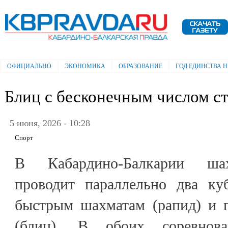
Пе
ос
Электронная газета "Кабардино-
со
Балкарская правда"
ОФИЦИАЛЬНО
ЭКОНОМИКА
ОБРАЗОВАНИЕ
ГОД ЕДИНСТВА 
Главное меню
Блиц с бесконечным числом с
5 июня, 2026 - 10:28
Спорт
В Кабардино-Балкарии шах
проводит параллельно два ку
быстрым шахматам (рапид) и 
(блиц). В обоих соревнова