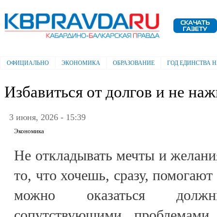
Пе
ос
Электронная газета "Кабардино-
со
Балкарская правда"
ОФИЦИАЛЬНО
ЭКОНОМИКА
ОБРАЗОВАНИЕ
ГОД ЕДИНСТВА 
Главное меню
Избавиться от долгов и не на
3 июня, 2026 - 15:39
Экономика
Не откладывать мечты и желания
то, что хочешь, сразу, помогают
можно оказаться долж
сопутствующими проблемами