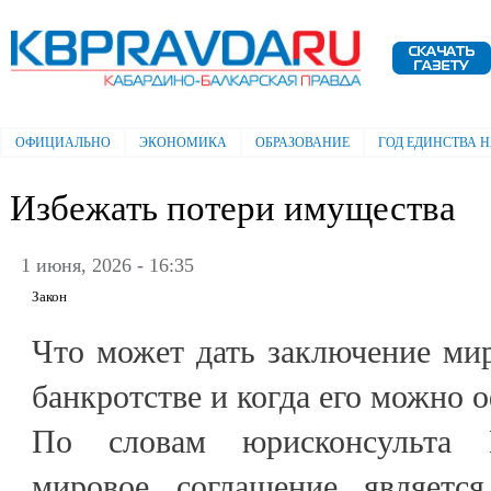
Пе
ос
Электронная газета "Кабардино-
со
Балкарская правда"
ОФИЦИАЛЬНО
ЭКОНОМИКА
ОБРАЗОВАНИЕ
ГОД ЕДИНСТВА 
Главное меню
Избежать потери имущества
1 июня, 2026 - 16:35
Закон
Что может дать заключение ми
банкротстве и когда его можно 
По словам юрисконсульта 
мировое соглашение являетс