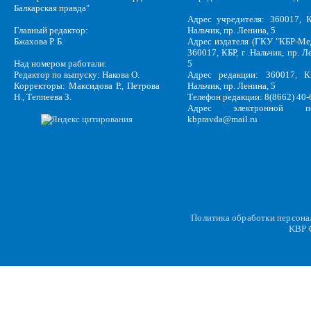
Балкарская правда"
Адрес учредителя: 360017, К
Главный редактор:
Нальчик, пр. Ленина, 5
Бжахова Р. Б.
Адрес издателя (ГКУ "КБР-Ме
360017, КБР, г .Нальчик, пр. Л
Над номером работали:
5
Редактор по выпуску: Накова О.
Адрес редакции: 360017, КБ
Корректоры: Максидова Р., Петрова
Нальчик, пр. Ленина, 5
Н., Теппеева З.
Телефон редакции: 8(8662) 40-
Адрес электронной по
kbpravda@mail.ru
Политика обработки персон
KBP
C