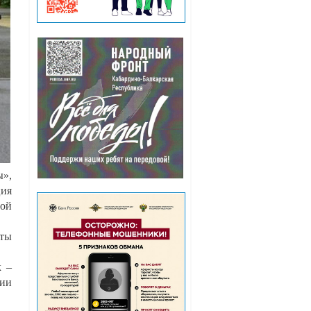
»,
ция
ной
еты
к –
рии