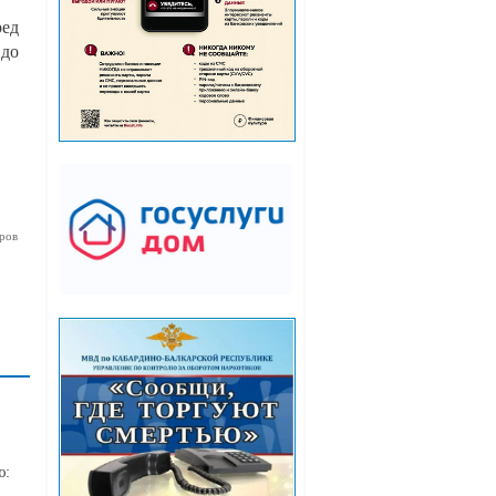
ред
 до
ров
ю: