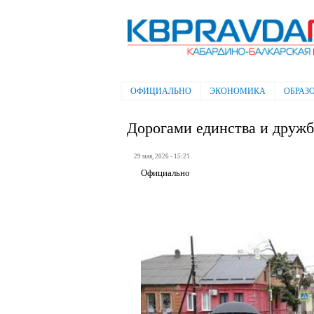
Электронная газета "Кабардино-
Балкарская правда"
ОФИЦИАЛЬНО
ЭКОНОМИКА
ОБРАЗ
Главное меню
Дорогами единства и друж
29 мая, 2026 - 15:21
Официально