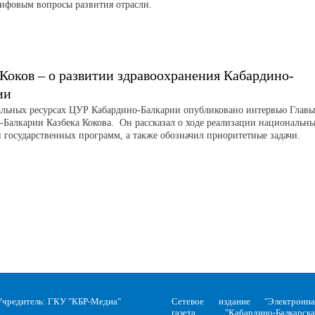
ифовым вопросы развития отрасли.
 Коков – о развитии здравоохранения Кабардино-
ии
льных ресурсах ЦУР Кабардино-Балкарии опубликовано интервью Главы
-Балкарии Казбека Кокова. Он рассказал о ходе реализации национальн
и государственных программ, а также обозначил приоритетные задачи.
Учредитель: ГКУ "КБР-Медиа"
Сетевое издание "Электронна
газета "Кабардино-Балкарска