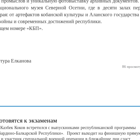
х промыслов и уникальную фотовыставку архивных документов.
ционального музея Северной Осетии, где в десяти залах пе
края: от артефактов кобанской культуры и Аланского государства
войны и современных достижений республики.
ющем номере «КБП».
ура Елканова
86 просмот
отовятся к экзаменам
 Казбек Коков встретился с выпускниками республиканской программы
бардино-Балкарской Республики». Проект выходит на финишную пряму
н и участник специальной военной операции в ближайшие дни сдаст