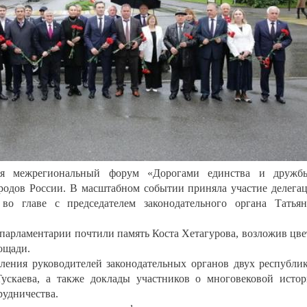
лся межрегиональный форум «Дорогами единства и дружбы
родов России. В масштабном событии приняла участие делега
во главе с председателем законодательного органа Татья
парламентарии почтили память Коста Хетагурова, возложив цв
ощади.
ления руководителей законодательных органов двух республи
ускаева, а также доклады участников о многовековой исто
рудничества.