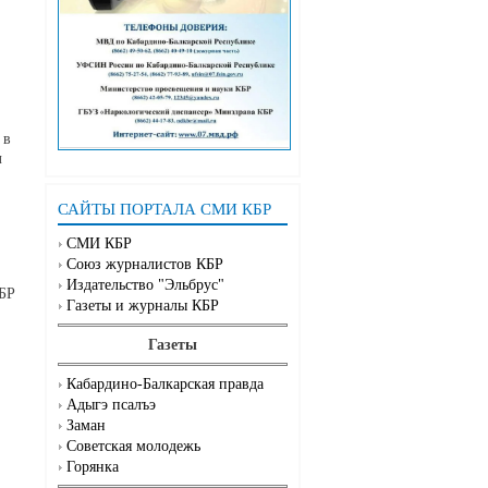
 в
л
САЙТЫ ПОРТАЛА СМИ КБР
СМИ КБР
Союз журналистов КБР
Издательство "Эльбрус"
КБР
Газеты и журналы КБР
Газеты
Кабардино-Балкарская правда
Адыгэ псалъэ
Заман
Советская молодежь
Горянка