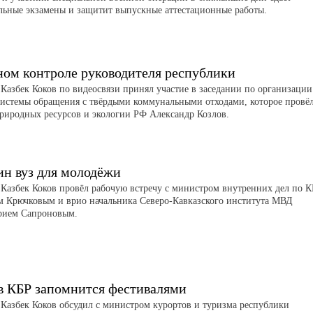
льные экзамены и защитит выпускные аттестационные работы.
ном контроле руководителя республики
 Казбек Коков по видеосвязи принял участие в заседании по организации
системы обращения с твёрдыми коммунальными отходами, которое провё
риродных ресурсов и экологии РФ Александр Козлов.
ин вуз для молодёжи
 Казбек Коков провёл рабочую встречу с министром внутренних дел по 
м Крючковым и врио начальника Северо-Кавказского института МВД
рием Сапроновым.
в КБР запомнится фестивалями
 Казбек Коков обсудил с министром курортов и туризма республики