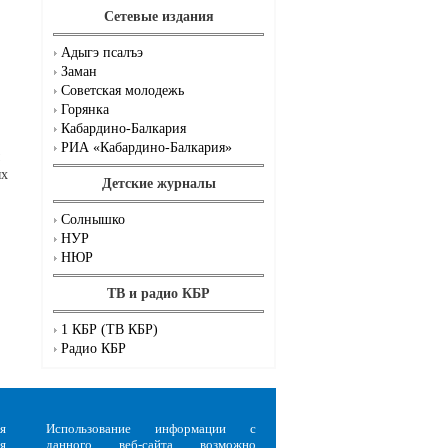
Сетевые издания
Адыгэ псалъэ
Заман
Советская молодежь
Горянка
Кабардино-Балкария
РИА «Кабардино-Балкария»
ых
Детские журналы
Солнышко
НУР
НЮР
ТВ и радио КБР
1 КБР (ТВ КБР)
Радио КБР
я
Использование информации с
я
данного веб-сайта возможно