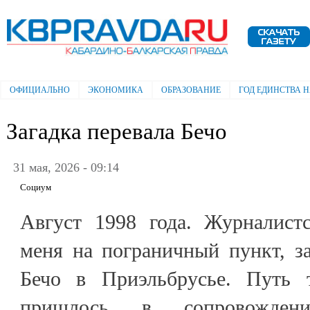
Пе
ос
Электронная газета "Кабардино-
со
Балкарская правда"
ОФИЦИАЛЬНО
ЭКОНОМИКА
ОБРАЗОВАНИЕ
ГОД ЕДИНСТВА 
Главное меню
Загадка перевала Бечо
31 мая, 2026 - 09:14
Социум
Август 1998 года. Журналистс
меня на пограничный пункт, з
Бечо в Приэльбрусье. Путь 
пришлось в сопровожден