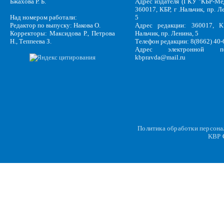
Бжахова Р. Б.
Адрес издателя (ГКУ "КБР-Ме
360017, КБР, г .Нальчик, пр. Л
Над номером работали:
5
Редактор по выпуску: Накова О.
Адрес редакции: 360017, КБ
Корректоры: Максидова Р., Петрова
Нальчик, пр. Ленина, 5
Н., Теппеева З.
Телефон редакции: 8(8662) 40-
Адрес электронной по
kbpravda@mail.ru
Политика обработки персон
KBP
C