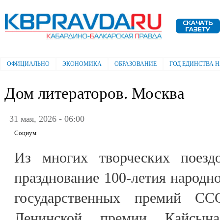
Пе
ос
Электронная газета "Кабардино-
со
Балкарская правда"
ОФИЦИАЛЬНО
ЭКОНОМИКА
ОБРАЗОВАНИЕ
ГОД ЕДИНСТВА 
Главное меню
Дом литераторов. Москва
31 мая, 2026 - 06:00
Социум
Из многих творческих поездо
празднование 100-летия народно
государственных премий С
Ленинской премии Кайсы