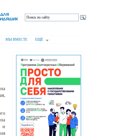
МЫ ВМЕСТЕ
ЕЩЁ
 на
ая,
ого
 на
х и
ния