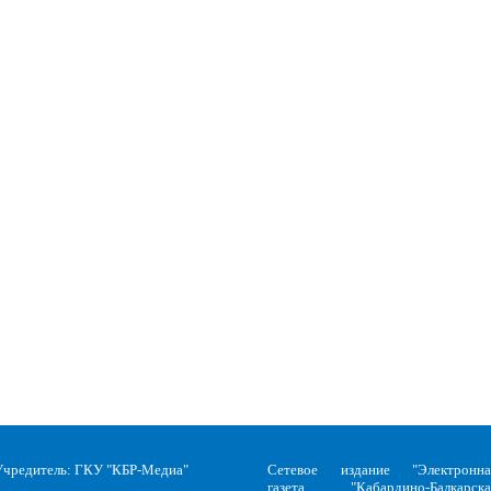
Учредитель: ГКУ "КБР-Медиа"
Сетевое издание "Электронна
газета "Кабардино-Балкарска