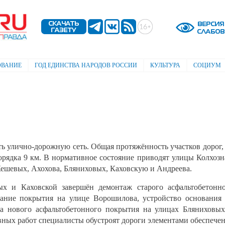
Перейти к
основному
содержанию
ОВАНИЕ
ГОД ЕДИНСТВА НАРОДОВ РОССИИ
КУЛЬТУРА
СОЦИУМ
ь улично-дорожную сеть. Общая протяжённость участков дорог,
порядка 9 км. В нормативное состояние приводят улицы Колхозн
Кешевых, Ахохова, Бляниховых, Каховскую и Андреева.
ых и Каховской завершён демонтаж старого асфальтобетонн
вание покрытия на улице Ворошилова, устройство основания
ка нового асфальтобетонного покрытия на улицах Бляниховы
вных работ специалисты обустроят дороги элементами обеспече