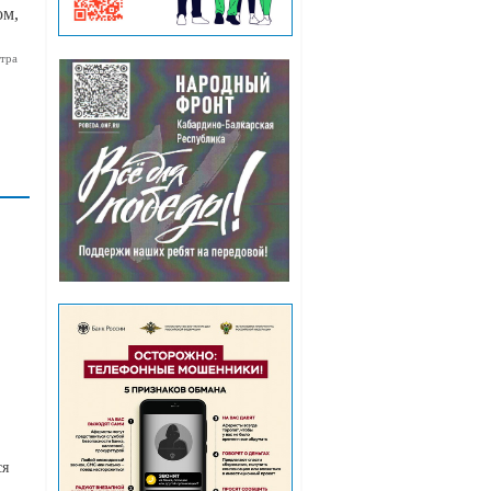
ом,
тра
ся