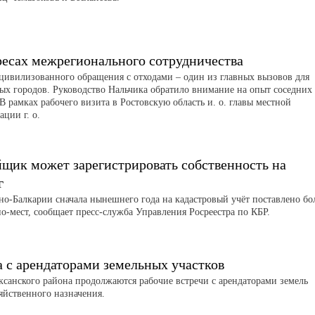
ресах межрегионального сотрудничества
цивилизованного обращения с отходами – один из главных вызовов для
ых городов. Руководство Нальчика обратило внимание на опыт соседних
В рамках рабочего визита в Ростовскую область и. о. главы местной
ции г. о.
йщик может зарегистрировать собственность на
г
но-Балкарии сначала нынешнего года на кадастровый учёт поставлено бо
о-мест, сообщает пресс-служба Управления Росреестра по КБР.
а с арендаторами земельных участков
аксанского района продолжаются рабочие встречи с арендаторами земель
зяйственного назначения.