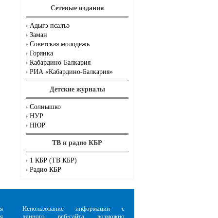
Сетевые издания
Адыгэ псалъэ
Заман
Советская молодежь
Горянка
Кабардино-Балкария
РИА «Кабардино-Балкария»
Детские журналы
Солнышко
НУР
НЮР
ТВ и радио КБР
1 КБР (ТВ КБР)
Радио КБР
я
Использование информации с
я
данного веб-сайта возможно