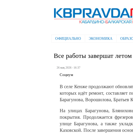
Электронная газета "Кабардино-
Балкарская правда"
ОФИЦИАЛЬНО
ЭКОНОМИКА
ОБРАЗ
Главное меню
Все работы завершат летом
26 мая, 2026 - 16:37
Социум
В селе Кенже продолжают обновлят
которых идёт ремонт, составляет 
Барагунова, Ворошилова, Братьев 
На улицах Барагунова, Блянихов
покрытия. Продолжается фрезеро
улице Барагунова, а также уклад
Каховской. После завершения осно