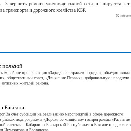
я. Завершить ремонт улично-дорожной сети планируется лет
ва транспорта и дорожного хозяйства КБР.
52 просмо
с пользой
ском районе прошла акция «Зарядка со стражем порядка», объединившая
их, общественный совет, «Движение Первых», добровольную народную
 активных жителей района.
з Баксана
рог За счёт субсидии на реализацию мероприятий в сфере дорожного
 в рамках подпрограммы «Дорожное хозяйство» госпрограммы «Развитие
ной системы в Кабардино-Балкарской Республике» в Баксане продолжает
иц Чемазокова и Бесланеева.