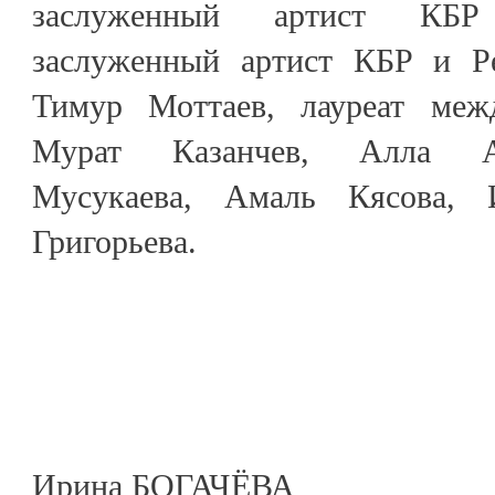
заслуженный артист КБР
заслуженный артист КБР и Р
Тимур Моттаев, лауреат межд
Мурат Казанчев, Алла А
Мусукаева, Амаль Кясова, 
Григорьева.
Ирина БОГАЧЁВА