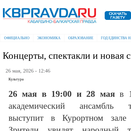
Пе
ос
Электронная газета "Кабардино-
со
Балкарская правда"
ОФИЦИАЛЬНО
ЭКОНОМИКА
ОБРАЗОВАНИЕ
ГОД ЕДИНСТВА 
Главное меню
Концерты, спектакли и новая с
26 мая, 2026 - 12:46
Культура
26 мая в 19:00 и 28 мая
в 1
академический ансамбль т
выступит в Курортном зале 
Зрители увидят народный 