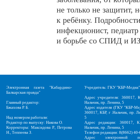
не только не защитит, н
к ребёнку. Подробности
инфекционист, педиатр
и борьбе со СПИД и ИЗ
Электронная газета "Кабардино-
Учредитель: ГКУ "КБР-Медиа"
Балкарская правда"
Адрес учредителя: 360017, К
Главный редактор:
Нальчик, пр. Ленина, 5
Бжахова Р. Б.
Адрес издателя (ГКУ "КБР-Ме
360017, КБР, г .Нальчик, пр. Л
Над номером работали:
5
Редактор по выпуску: Накова О.
Адрес редакции: 360017, КБ
Корректоры: Максидова Р., Петрова
Нальчик, пр. Ленина, 5
Н., Теппеева З.
Телефон редакции: 8(8662) 40-
Адрес электронной по