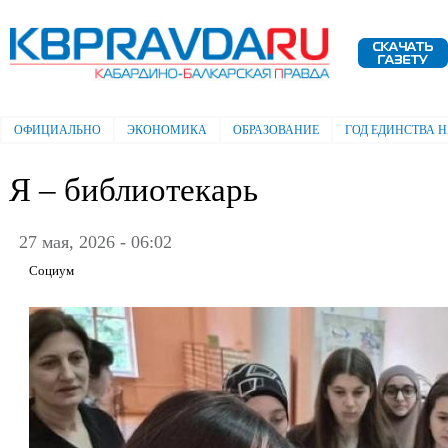
Пе
ос
Электронная газета "Кабардино-
со
Балкарская правда"
ОФИЦИАЛЬНО
ЭКОНОМИКА
ОБРАЗОВАНИЕ
ГОД ЕДИНСТВА 
Главное меню
Я – библиотекарь
27 мая, 2026 - 06:02
Социум