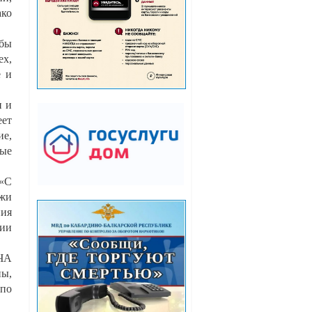
ако
обы
ех,
е и
и и
еет
ие,
тые
 «С
ёжи
ния
сии
МЧА
пы,
 по