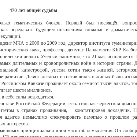
470 лет общей судьбы
олько тематических блоков. Первый был посвящён вопро
: как передавать будущим поколениям сложные и драматичес
пекуляций.
идент МЧА с 2006 по 2009 год, директор института гуманитар
сторических наук, профессор, депутат Парламента КБР Касбо
орический анализ. Учёный напомнил, что 21 мая исполняется 
 самых длительных и кровопролитных войн в истории страны. 
ональной катастрофой, унесла сотни тысяч жизней, затормоз
е развитие. Девять десятых из оставшихся в живых были изгн
 Российском Кавказе проживает около семисот тысяч адыгов, то
тигает шести миллионов.
 в себе силы возродиться.
составе Российской Федерации, есть сильная черкесская диаспо
итетом в странах проживания, – констатировал докладчик. 
ля адыгов немыслимо спекулировать памятью о прошлом р
ых интересов.
равшимся принципиально иной масштаб осмысления. Он сообщ