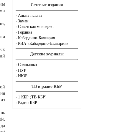
аны
Сетевые издания
ими
Адыгэ псалъэ
Заман
ии,
Советская молодежь
Горянка
нта
Кабардино-Балкария
РИА «Кабардино-Балкария»
вых
Детские журналы
тий
Солнышко
НУР
НЮР
ной
ТВ и радио КБР
тия
1 КБР (ТВ КБР)
 из
Радио КБР
ишь
ой.
ада