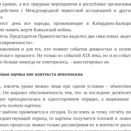
м уровне, а все траурные мероприятия в республике организов
одействии с Международной черкесской ассоциацией и друг
а.
этот день все народы, проживающие в Кабардино-Балкар
ят память жертв Кавказской войны.
итель Председателя Правительства выделил два смысловых акце
 современности».
околения и для тех, кто помнит события девяностых и нуле
ческого прошлого. Не только из событий XIX века, но и из собы
о больше никогда не повторилось, – констатировал он.
ная оценка вне контекста невозможна
в, извлечь уроки можно лишь при одном условии – объектив
 Он выразил обеспокоенность тем, что за последние десятиле
тую преподносилась в одностороннем порядке, а вырванные
еть полную картину.
 шаблон применяется и сегодня. Если взять за точку отсчёта л
редшествующий период, то картина получается плоской и ложн
нных процессах можно только рассматривая их в контексте расп