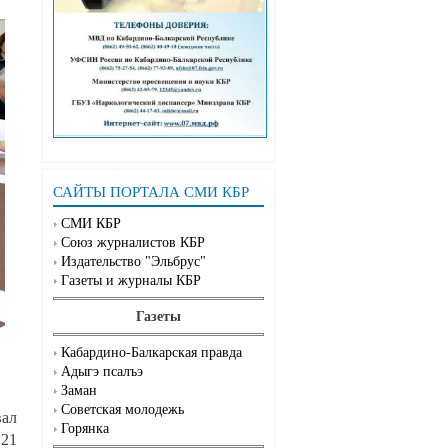
САЙТЫ ПОРТАЛА СМИ КБР
СМИ КБР
Союз журналистов КБР
Издательство "Эльбрус"
Газеты и журналы КБР
Газеты
Кабардино-Балкарская правда
Адыгэ псалъэ
Заман
Советская молодежь
вал
Горянка
 21