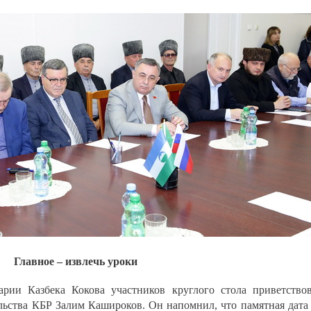
Главное – извлечь уроки
рии Казбека Кокова участников круглого стола приветство
льства КБР Залим Кашироков. Он напомнил, что памятная дата