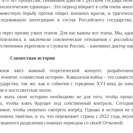
 470 лет процессам, связавшим адыгов с русским государством
онологические единицы». Это период вбирает в себя очень мног
овместную борьбу против общих внешних врагов, и трагичес
ледовавшую интеграцию в состав Российского государства
 через призму узких этапов. Для нас важны все этапы. Мы, ады
сблизились и заключили союзнические отношения с российс
ественники укрепляли и служили России, – напомнил доктор нау
Совместная история
ихов ввёл важный теоретический концепт, разработанн
понятие «совместная история». Кавказская война – это совмест
ударства, так же, как и события с середины XVI века до нач
ая и постсоветская эпохи.
и знать свою историю необходимо не для того, чтобы прош
го, чтобы взять будущее под собственный контроль. Сегодн
димое, чтобы уверенно смотреть вперёд. Однако в истории не 
емена тяжёлые, и то, что переживает страна с 2022 года, вкуп
ознанного разделения сложных периодов со своей Отчизной.