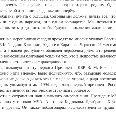
ов девять были убиты или навсегда потеряли родину. Одн
ль не об отчаянии, а о движении вперёд.
обязаны думать о будущем. Сегодня мы должны делать всё, чт
– ни с одним народом, ни в одном государстве. Мы, потомки т
ны помнить ради того, чтобы будущие поколения жили в мир
ятные мероприятия сегодня проходят во многих уголках Росси
 В Кабардино-Балкарии, Адыгее и Карачаево-Черкесии 21 мая им
я, а в нашей республике объявлен нерабочим днём. Это решен
о возможным благодаря усилиям тех, кто в непростые девянос
вления исторической справедливости.
ёл знаковую цитату первого Президента КБР В. М. Кокова:
ожно идти вперёд». Было подчёркнуто, что, разъясняя молод
оление должно делать это не с целью упрёка, а ради воспита
адчик упомянул и акт 1994 года, когда первый президент Рос
нёс извинения за трагические страницы прошлого.
ости в сохранении национального самосознания. Президент 
оявших у истоков МЧА: Анатолия Кодзокова, Джабраила Хау
 и других. Он также поблагодарил исследователей за труды