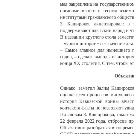
мая закреплена на государственно
органами власти в тесном взаим
институтами гражданского обществ
З. Кашироков акцентировал: в 
поддерживают адыгский народ и чт
В названии круглого стола замест
– «уроки истории» и «значение для
– Самое главное для нынешнего п
годов, – сделать выводы из истори
конца XX столетия. С тем, чтобы эт
Объектив
Однако, заметил Залим Кашироко
оценке всех процессов минувшего.
история Кавказской войны зачас
контекста факты не позволяют увид
По словам З. Каширокова, такой же
22 февраля 2022 года, отбросив п
Объективно разобраться в совреме