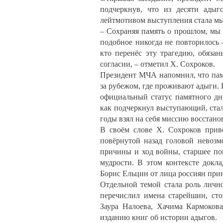
подчеркнув, что из десяти адыг
лейтмотивом выступления стала мыс
– Сохраняя память о прошлом, мы 
подобное никогда не повторилось 
кто перенёс эту трагедию, обяза
согласии, – отметил Х. Сохроков.
Президент МЧА напомнил, что пам
за рубежом, где проживают адыги.
официальный статус памятного дн
как подчеркнул выступающий, стал
годы взял на себя миссию восстано
В своём слове Х. Сохроков прив
повёрнутой назад головой невозм
причины и ход войны, старшее пок
мудрости. В этом контексте докл
Борис Ельцин от лица россиян при
Отдельной темой стала роль личн
перечислил имена старейшин, ст
Заура Налоева, Хачима Кармокова
изданию книг об истории адыгов.