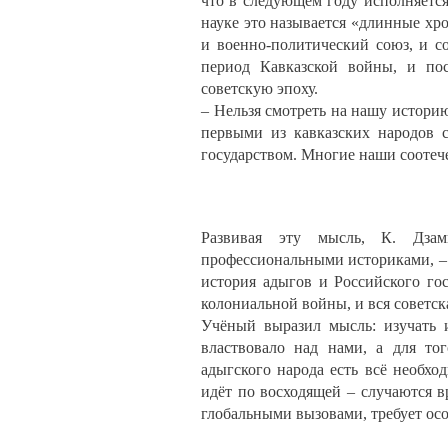
что в следующем году исполняется
науке это называется «длинные хр
и военно-политический союз, и с
период Кавказской войны, и пос
советскую эпоху.
– Нельзя смотреть на нашу историю
первыми из кавказских народов 
государством. Многие наши соотеч
Развивая эту мысль, К. Дзам
профессиональными историками, – 
история адыгов и Российского гос
колониальной войны, и вся советск
Учёный выразил мысль: изучать 
властвовало над нами, а для то
адыгского народа есть всё необхо
идёт по восходящей – случаются вр
глобальными вызовами, требует ос