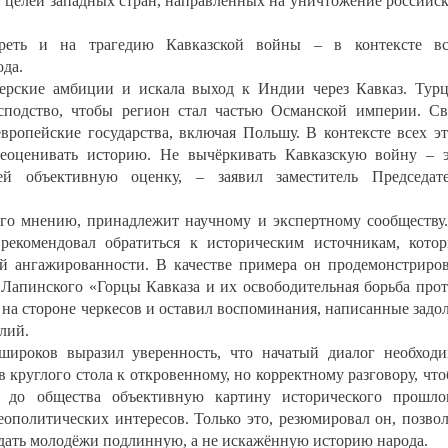
 целей западных стран, направленных на уничтожение российс
реть и на трагедию Кавказской войны – в контексте вс
ода.
ерские амбиции и искала выход к Индии через Кавказ. Тур
осподство, чтобы регион стал частью Османской империи. С
вропейские государства, включая Польшу. В контексте всех э
еоценивать историю. Не вычёркивать Кавказскую войну – 
й объективную оценку, – заявил заместитель Председат
 его мнению, принадлежит научному и экспертному сообществу
рекомендовал обратиться к историческим источникам, кото
й ангажированности. В качестве примера он продемонстриро
 Лапинского «Горцы Кавказа и их освободительная борьба про
 на стороне черкесов и оставил воспоминания, написанные задо
лий.
широков выразил уверенность, что начатый диалог необход
 круглого стола к откровенному, но корректному разговору, чт
 до общества объективную картину исторического прошло
ополитических интересов. Только это, резюмировал он, позво
дать молодёжи подлинную, а не искажённую историю народа.