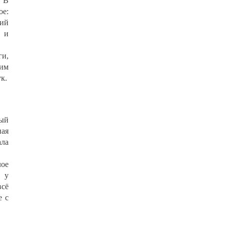
. В
ое:
кий
, и
ги,
ким
к.
ый
ная
ала
лое
я у
всё
е с