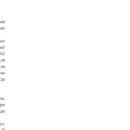
сам
кие
ных
лат
162
Для
ила
аны
гда
ра,
При
ади
ил,