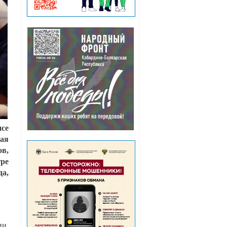
се
кая
в,
тре
да,
ии,