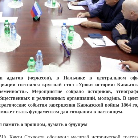
и адыгов (черкесов), в Нальчике в центральном офи
циации состоялся круглый стол «Уроки истории: Кавказс
еменности». Мероприятие собрало историков, этнографо
общественных и религиозных организаций, молодёжь. В цен
 трагические события завершения Кавказской войны 1864 го
ь может стать фундаментом для созидания в настоящем.
 память о прошлом, думать о будущем
МЧА Хаути Сохроков обозначил масштаб исторической трагед