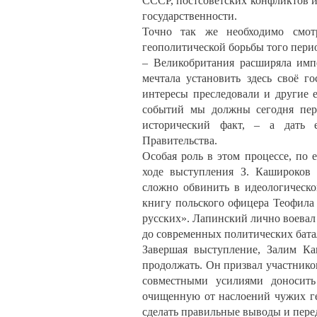
СССР, постсоветских конфликтов и
государственности.
Точно так же необходимо смот
геополитической борьбы того пери
– Великобритания расширяла имп
мечтала установить здесь своё г
интересы преследовали и другие е
событий мы должны сегодня пер
исторический факт, – а дать е
Правительства.
Особая роль в этом процессе, по
ходе выступления З. Кашироков 
сложно обвинить в идеологическо
книгу польского офицера Теофила
русских». Лапинский лично воевал
до современных политических бата
Завершая выступление, Залим Ка
продолжать. Он призвал участников
совместными усилиями доносить
очищенную от наслоений чужих ге
сделать правильные выводы и пере