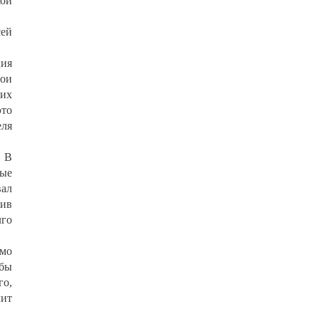
кой
ей
ция
вои
тих
это
еля
. В
рые
вал
тив
лго
имо
обы
го,
лит