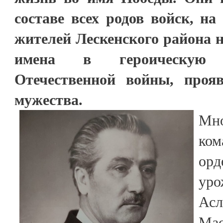
составе всех родов войск, на
жителей Лескенского района н
имена в героическую 
Отечественной войны, проя
мужества.
⠀⠀ ⠀⠀
Мн
ко
ор
ур
Ас
Ма