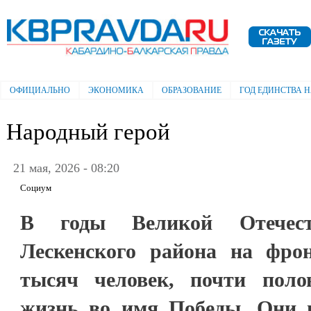
Пе
ос
Электронная газета "Кабардино-
со
Балкарская правда"
ОФИЦИАЛЬНО
ЭКОНОМИКА
ОБРАЗОВАНИЕ
ГОД ЕДИНСТВА 
Главное меню
Народный герой
21 мая, 2026 - 08:20
Социум
В годы Великой Отечес
Лескенского района на фро
тысяч человек, почти поло
жизнь во имя Победы. Они 