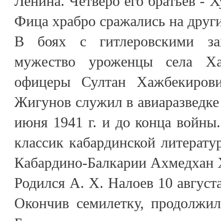
Ленина. Четверо его братьев - Х
Фица храбро сражались на друг
В боях с гитлеровскими за
мужество уроженцы села Ха
офицеры Султан Хажбекирови
Жигунов служил в авиаразведке
июня 1941 г. и до конца войны.
классик кабардинской литерату
Кабардино-Балкарии Ахмедхан 
Родился А. Х. Налоев 10 августа
Окончив семилетку, продолжил