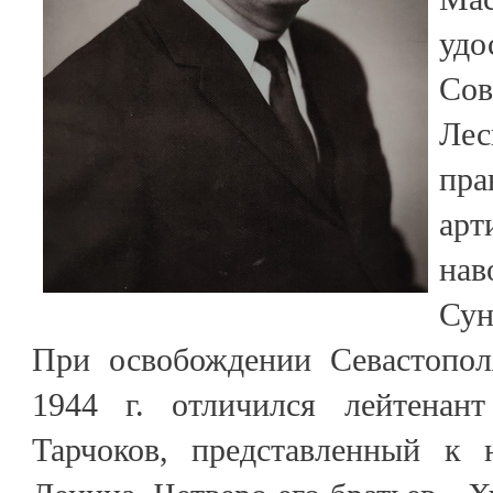
удо
Со
Ле
пра
арт
на
Сун
При освобождении Севастопол
1944 г. отличился лейтенан
Тарчоков, представленный к 