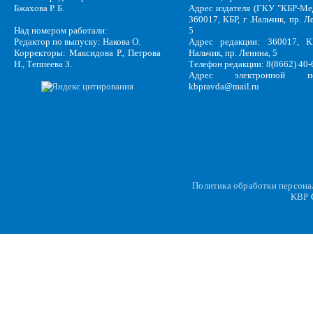
Бжахова Р. Б.
Адрес издателя (ГКУ "КБР-Ме
360017, КБР, г .Нальчик, пр. Л
Над номером работали:
5
Редактор по выпуску: Накова О.
Адрес редакции: 360017, КБ
Корректоры: Максидова Р., Петрова
Нальчик, пр. Ленина, 5
Н., Теппеева З.
Телефон редакции: 8(8662) 40-
Адрес электронной по
kbpravda@mail.ru
Политика обработки персон
KBP
C