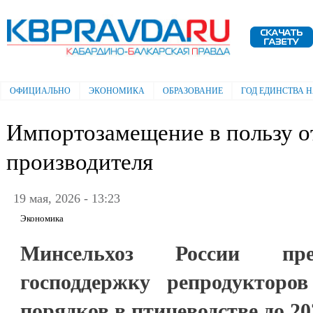
Пе
ос
Электронная газета "Кабардино-
со
Балкарская правда"
ОФИЦИАЛЬНО
ЭКОНОМИКА
ОБРАЗОВАНИЕ
ГОД ЕДИНСТВА 
Главное меню
Импортозамещение в пользу о
производителя
19 мая, 2026 - 13:23
Экономика
Минсельхоз России пре
господдержку репродукторо
порядков в птицеводстве до 20