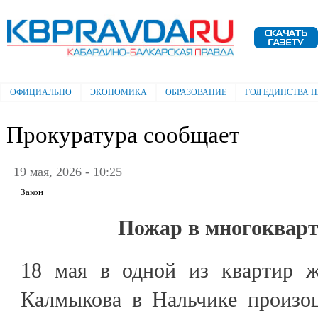
Пе
ос
Электронная газета "Кабардино-
со
Балкарская правда"
ОФИЦИАЛЬНО
ЭКОНОМИКА
ОБРАЗОВАНИЕ
ГОД ЕДИНСТВА 
Главное меню
Прокуратура сообщает
19 мая, 2026 - 10:25
Закон
Пожар в многокварт
18 мая в одной из квартир ж
Калмыкова в Нальчике произош