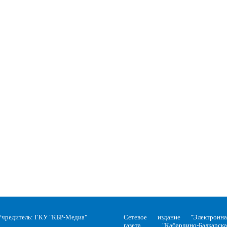
Учредитель: ГКУ "КБР-Медиа"
Сетевое издание "Электронна
газета "Кабардино-Балкарска