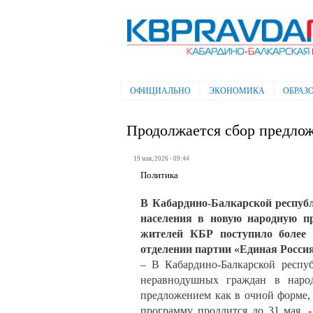
Электронная газета "Кабардино-
Балкарская правда"
ОФИЦИАЛЬНО
ЭКОНОМИКА
ОБРАЗ
Главное меню
Продолжается сбор предло
19 мая, 2026 - 09:44
Политика
В Кабардино-Балкарской республ
населения в новую народную п
жителей КБР поступило более 
отделении партии «Единая Россия
– В Кабардино-Балкарской респу
неравнодушных граждан в нар
предложением как в очной форме, 
программу продлится до 31 мая, 