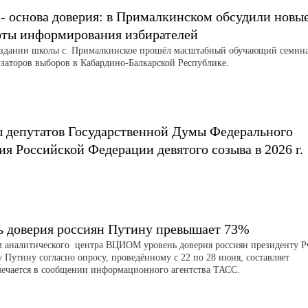
 - основа доверия: в Прималкинском обсудили новы
рты информирования избирателей
 здании школы с. Прималкинское прошёл масштабный обучающий семин
изаторов выборов в Кабардино-Балкарской Республике.
 депутатов Государственной Думы Федерального
я Российской Федерации девятого созыва в 2026 г.
ь доверия россиян Путину превышает 73%
 аналитического центра ВЦИОМ уровень доверия россиян президенту 
 Путину согласно опросу, проведённому с 22 по 28 июня, составляет
мечается в сообщении информационного агентства ТАСС.