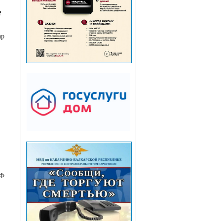
е
ар
РФ