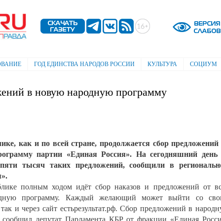
Перейти к
основному
содержанию
ОВАНИЕ
ГОД ЕДИНСТВА НАРОДОВ РОССИИ
КУЛЬТУРА
СОЦИУМ
жений в новую народную программу
ике, как и по всей стране, продолжается сбор предложений
рограмму партии «Единая Россия». На сегодняшний день 
пяти тысяч таких предложений, сообщили в региональн
».
блике полным ходом идёт сбор наказов и предложений от в
одную программу. Каждый желающий может выйти со сво
так и через сайт естьрезультат.рф. Сбор предложений в народ
- сообщил депутат Парламента КБР от фракции «Единая Росс