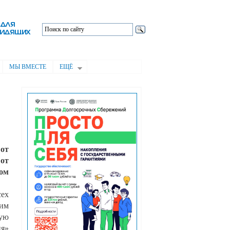
МЫ ВМЕСТЕ
ЕЩЁ
 от
от
ом
сех
им
ную
ия»