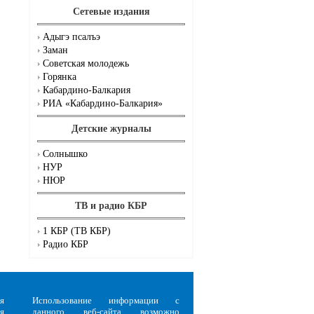
Сетевые издания
Адыгэ псалъэ
Заман
Советская молодежь
Горянка
Кабардино-Балкария
РИА «Кабардино-Балкария»
Детские журналы
Солнышко
НУР
НЮР
ТВ и радио КБР
1 КБР (ТВ КБР)
Радио КБР
я
Использование информации с
я
данного веб-сайта возможно