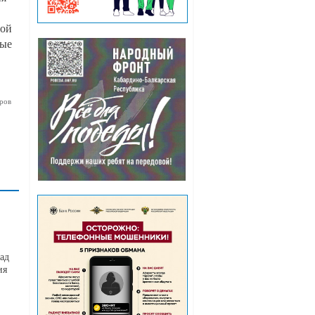
ной
ные
ров
ад
ия