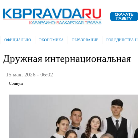
Пе
ос
Электронная газета "Кабардино-
со
Балкарская правда"
ОФИЦИАЛЬНО
ЭКОНОМИКА
ОБРАЗОВАНИЕ
ГОД ЕДИНСТВА 
Главное меню
Дружная интернациональная
15 мая, 2026 - 06:02
Социум