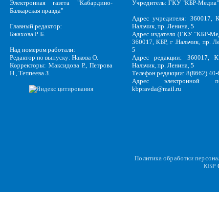
Электронная газета "Кабардино-
Учредитель: ГКУ "КБР-Медиа"
Балкарская правда"
Адрес учредителя: 360017, К
Главный редактор:
Нальчик, пр. Ленина, 5
Бжахова Р. Б.
Адрес издателя (ГКУ "КБР-Ме
360017, КБР, г .Нальчик, пр. Л
Над номером работали:
5
Редактор по выпуску: Накова О.
Адрес редакции: 360017, КБ
Корректоры: Максидова Р., Петрова
Нальчик, пр. Ленина, 5
Н., Теппеева З.
Телефон редакции: 8(8662) 40-
Адрес электронной по
kbpravda@mail.ru
Политика обработки персон
KBP
C