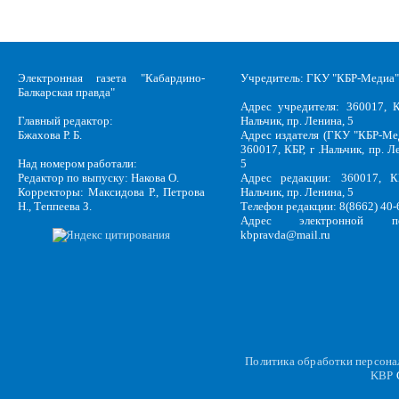
Электронная газета "Кабардино-
Учредитель: ГКУ "КБР-Медиа"
Балкарская правда"
Адрес учредителя: 360017, К
Главный редактор:
Нальчик, пр. Ленина, 5
Бжахова Р. Б.
Адрес издателя (ГКУ "КБР-Ме
360017, КБР, г .Нальчик, пр. Л
Над номером работали:
5
Редактор по выпуску: Накова О.
Адрес редакции: 360017, КБ
Корректоры: Максидова Р., Петрова
Нальчик, пр. Ленина, 5
Н., Теппеева З.
Телефон редакции: 8(8662) 40-
Адрес электронной по
kbpravda@mail.ru
Политика обработки персон
KBP
C