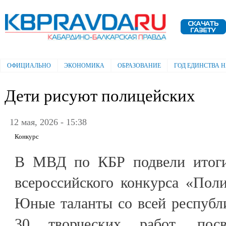
Пе
ос
Электронная газета "Кабардино-
со
Балкарская правда"
ОФИЦИАЛЬНО
ЭКОНОМИКА
ОБРАЗОВАНИЕ
ГОД ЕДИНСТВА 
Главное меню
Дети рисуют полицейских
12 мая, 2026 - 15:38
Конкурс
В МВД по КБР подвели итоги 
всероссийского конкурса «Пол
Юные таланты со всей республ
30 творческих работ, пос