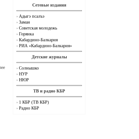
Сетевые издания
Адыгэ псалъэ
Заман
Советская молодежь
Горянка
Кабардино-Балкария
РИА «Кабардино-Балкария»
Детские журналы
лее
Солнышко
НУР
НЮР
ТВ и радио КБР
1 КБР (ТВ КБР)
Радио КБР