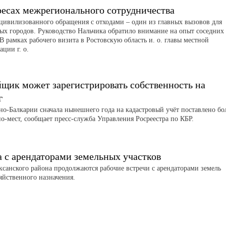
ресах межрегионального сотрудничества
цивилизованного обращения с отходами – один из главных вызовов для
ых городов. Руководство Нальчика обратило внимание на опыт соседних
В рамках рабочего визита в Ростовскую область и. о. главы местной
ции г. о.
йщик может зарегистрировать собственность на
г
но-Балкарии сначала нынешнего года на кадастровый учёт поставлено бо
о-мест, сообщает пресс-служба Управления Росреестра по КБР.
а с арендаторами земельных участков
аксанского района продолжаются рабочие встречи с арендаторами земель
зяйственного назначения.