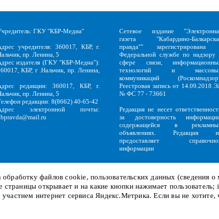
Учредитель: ГКУ "КБР-Медиа"
Сетевое издание "Электронна
газета "Кабардино-Балкарска
Адрес учредителя: 360017, КБР, г.
правда"" зарегистрирована 
альчик, пр. Ленина, 5
Федеральной службе по надзору 
Адрес издателя (ГКУ "КБР-Медиа"):
сфере связи, информационны
60017, КБР, г .Нальчик, пр. Ленина,
технологий и массовы
5
коммуникаций (Роскомнадзор)
Адрес редакции: 360017, КБР, г.
Реестровая запись от 14.09.2018 Э
альчик, пр. Ленина, 5
№ ФС 77 - 73661
Телефон редакции: 8(8662) 40-65-42
Адрес электронной почты:
Редакция не несет ответственност
kbpravda@mail.ru
за достоверность информации
содержащейся в рекламны
объявлениях. Редакция н
предоставляет справочно
информации
на обработку файлов
cookie
, пользовательских данных (сведения о
кие страницы открывает и на какие кнопки нажимает пользователь;
Политика обработки персональных данных
и
Политика конфиденциальност
KBP
Copyright © 2018-2026.
с участием интернет сервиса Яндекс.Метрика. Если вы не хотите,
Служебный вход