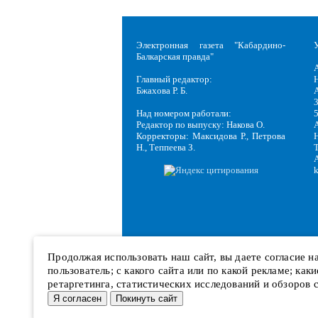
Электронная газета "Кабардино-
Балкарская правда"
Главный редактор:
Н
Бжахова Р. Б.
3
Над номером работали:
Редактор по выпуску: Накова О.
Корректоры: Максидова Р., Петрова
Н
Н., Теппеева З.
Продолжая использовать наш сайт, вы даете согласие 
пользователь; с какого сайта или по какой рекламе; ка
ретаргетинга, статистических исследований и обзоров 
Я согласен
Покинуть сайт