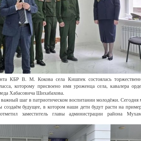
нта КБР В. М. Кокова села Кишпек состоялась торжествен
ласса, которому присвоено имя уроженца села, кавалера орд
меда Хабасовича Шихабахова.
то важный шаг в патриотическом воспитании молодёжи. Сегодня
 создаём будущее, в котором наши дети будут расти на приме
 отметил заместитель главы администрации района Мухам