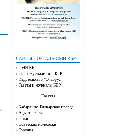
САЙТЫ ПОРТАЛА СМИ КБР
СМИ КБР
Союз журналистов КБР
Издательство "Эльбрус"
Газеты и журналы КБР
Газеты
Кабардино-Балкарская правда
ся
Адыгэ псалъэ
Заман
Советская молодежь
Горянка