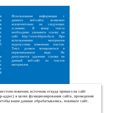
я
Использование информации с
я
данного веб-сайта возможно
в
исключительно на следующих
в
условиях: В конце текста
х
необходимо указывать ссылку на
х
сайт http://www.kbpravda.ru. При
.
использовании материалов
Л
недопустимо изменение текстов.
Текст должен копироваться в
первоначальном виде. Не
и
допускается удаление ссылки на
,
данный веб-сайт из текстов
х
материалов.
е
й
 местоположении; источник откуда пришел на сайт
 ip-адрес) в целях функционирования сайта, проведения
и
 чтобы ваши данные обрабатывались, покиньте сайт.