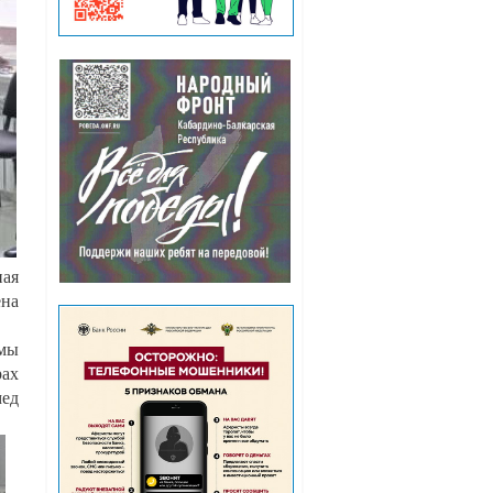
ная
ена
 мы
рах
ед