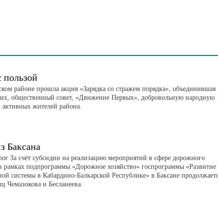
с пользой
ском районе прошла акция «Зарядка со стражем порядка», объединившая
их, общественный совет, «Движение Первых», добровольную народную
 активных жителей района.
з Баксана
рог За счёт субсидии на реализацию мероприятий в сфере дорожного
 в рамках подпрограммы «Дорожное хозяйство» госпрограммы «Развитие
ной системы в Кабардино-Балкарской Республике» в Баксане продолжает
иц Чемазокова и Бесланеева.