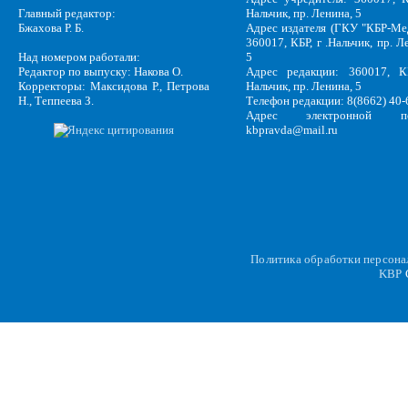
Главный редактор:
Нальчик, пр. Ленина, 5
Бжахова Р. Б.
Адрес издателя (ГКУ "КБР-Ме
360017, КБР, г .Нальчик, пр. Л
Над номером работали:
5
Редактор по выпуску: Накова О.
Адрес редакции: 360017, КБ
Корректоры: Максидова Р., Петрова
Нальчик, пр. Ленина, 5
Н., Теппеева З.
Телефон редакции: 8(8662) 40-
Адрес электронной по
kbpravda@mail.ru
Политика обработки персон
KBP
C