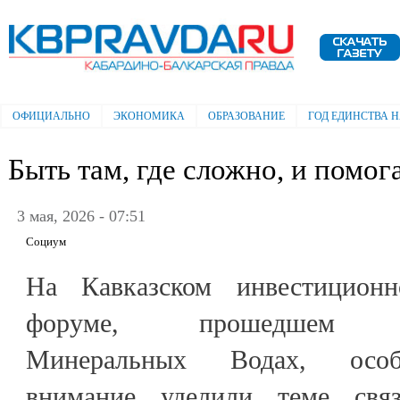
Пе
ос
Электронная газета "Кабардино-
со
Балкарская правда"
ОФИЦИАЛЬНО
ЭКОНОМИКА
ОБРАЗОВАНИЕ
ГОД ЕДИНСТВА 
Главное меню
Быть там, где сложно, и помог
3 мая, 2026 - 07:51
Социум
На Кавказском инвестиционн
форуме, прошедшем
Минеральных Водах, особ
внимание уделили теме связ