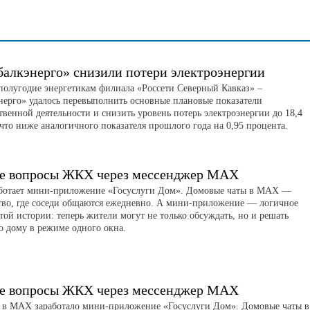
балкэнерго» снизили потери электроэнергии
 полугодие энергетикам филиала «Россети Северный Кавказ» –
нерго» удалось перевыполнить основные плановые показатели
твенной деятельности и снизить уровень потерь электроэнергии до 18,4
что ниже аналогичного показателя прошлого года на 0,95 процента.
е вопросы ЖКХ через мессенджер MAX
отает мини-приложение «Госуслуги Дом». Домовые чаты в MAX —
тво, где соседи общаются ежедневно. А мини-приложение — логичное
той истории: теперь жители могут не только обсуждать, но и решать
о дому в режиме одного окна.
е вопросы ЖКХ через мессенджер MAX
я в MAX заработало мини-приложение «Госуслуги Дом». Домовые чаты в