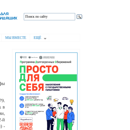
МЫ ВМЕСТЕ
ЕЩЁ
ифы
79.
х в
ми,
2-й
) -