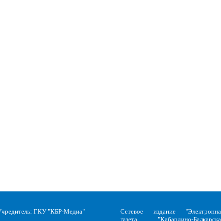
Учредитель: ГКУ "КБР-Медиа"
Сетевое издание "Электронна
газета "Кабардино-Балкарска