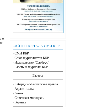
ь о
ия.
САЙТЫ ПОРТАЛА СМИ КБР
СМИ КБР
Союз журналистов КБР
Издательство "Эльбрус"
Газеты и журналы КБР
Газеты
Кабардино-Балкарская правда
Адыгэ псалъэ
Заман
Советская молодежь
Горянка