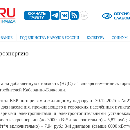
Перейти к
основному
содержанию
ОВАНИЕ
ГОД ЕДИНСТВА НАРОДОВ РОССИИ
КУЛЬТУРА
СОЦИУМ
троэнергию
ога на добавленную стоимость (НДС) с 1 января изменились тар
требителей Кабардино-Балкарии.
ета КБР по тарифам и жилищному надзору от 30.12.2025 г. № 2
 для населения, проживающего в городских населённых пункта
нарными электроплитами и электроотопительными установка
ия электроэнергии (до 3900 кВт*ч включительно) - 5,87 руб.; 
Вт*ч включительно) – 7,94 руб.; 3-й диапазон (свыше 6000 кВт*ч