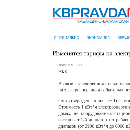
Электронная газета "Кабардино-
Балкарская правда"
ОФИЦИАЛЬНО
ЭКОНОМИКА
ОБРАЗ
Главное меню
Изменятся тарифы на элек
15 января, 2026 - 10:54
ЖКХ
В связи с увеличением ставки нал
на электроэнергию для бытовых по
Они утверждены приказом Госкомит
Стоимость 1 кВт*ч электроэнергии
домах, не оборудованных стацио
составляет:1-й диапазон потреблен
диапазон (от 3900 кВт*ч до 6000 к