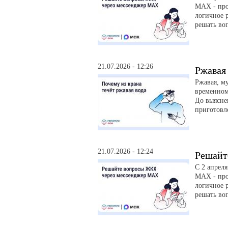
MAX - про
логичное р
решать во
21.07.2026 - 12:26
Ржавая 
Ржавая, м
временном
До выясне
приготовл
21.07.2026 - 12:24
Решайт
С 2 апрел
MAX - про
логичное р
решать во