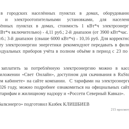
в городских населённых пунктах в домах, оборудованн
и и электроотопительными установками, для населени
ённых пунктах в домах, стоимость 1 кВт*ч электроэнер
кВт*ч включительно) - 4,11 руб.; 2-й диапазон (от 3900 кВт*час.
уб.; 3-й диапазон (свыше 6000 кВт*ч) - 10,16 руб. Для корректн
у электроэнергии энергетики рекомендуют передавать в фил
идуальных приборов учёта в полном объёме в период с 23 по
заплатить за потреблённую электроэнергию можно в кас
иложении «Свет Онлайн», доступном для скачивания в RuSto
ом кабинете» на сайте компании. С тарифами на электроэнер
026 году, можно подробнее ознакомиться на официальных сай
 тарифам и жилищному надзору и «Россети Северный Кавказ».
ббалкэнерго» подготовил Казбек КЛИШБИЕВ
215 просмот