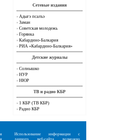
Сетевые издания
Адыгэ псалъэ
Заман
Советская молодежь
Горянка
Кабардино-Балкария
РИА «Кабардино-Балкария»
Детские журналы
Солнышко
НУР
НЮР
ТВ и радио КБР
1 КБР (ТВ КБР)
Радио КБР
я
Использование информации с
я
данного веб-сайта возможно