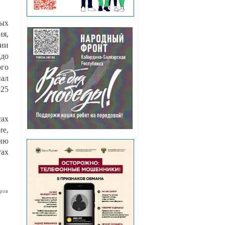
ых
я,
гии
 до
ого
иал
 25
сах
re,
гию
тах
ров