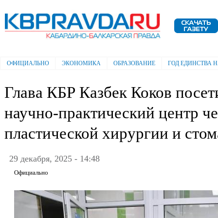
Пе
ос
Электронная газета "Кабардино-
со
Балкарская правда"
ОФИЦИАЛЬНО
ЭКОНОМИКА
ОБРАЗОВАНИЕ
ГОД ЕДИНСТВА 
Главное меню
Глава КБР Казбек Коков посет
научно-практический центр ч
пластической хирургии и сто
29 декабря, 2025 - 14:48
Официально