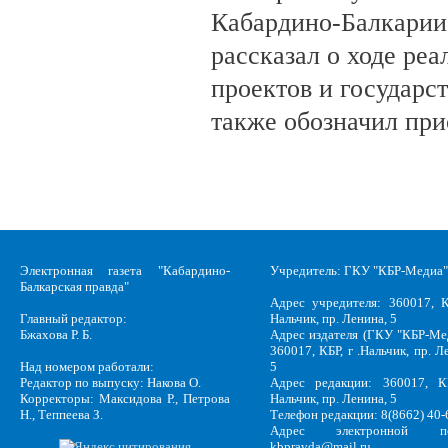
Кабардино-Балкарии
рассказал о ходе ре
проектов и государс
также обозначил при
Электронная газета "Кабардино-
Учредитель: ГКУ "КБР-Медиа"
Балкарская правда"
Адрес учредителя: 360017, К
Главный редактор:
Нальчик, пр. Ленина, 5
Бжахова Р. Б.
Адрес издателя (ГКУ "КБР-Ме
360017, КБР, г .Нальчик, пр. Л
Над номером работали:
5
Редактор по выпуску: Накова О.
Адрес редакции: 360017, КБ
Корректоры: Максидова Р., Петрова
Нальчик, пр. Ленина, 5
Н., Теппеева З.
Телефон редакции: 8(8662) 40-
Адрес электронной по
kbpravda@mail.ru