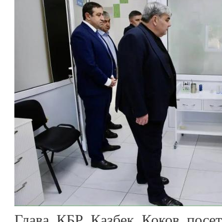
Глава КБР Казбек Коков посет