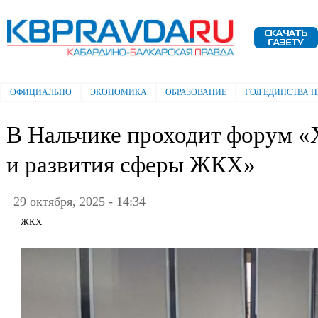
Пе
ос
Электронная газета "Кабардино-
со
Балкарская правда"
ОФИЦИАЛЬНО
ЭКОНОМИКА
ОБРАЗОВАНИЕ
ГОД ЕДИНСТВА 
Главное меню
В Нальчике проходит форум «
и развития сферы ЖКХ»
29 октября, 2025 - 14:34
ЖКХ