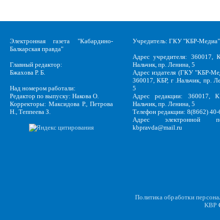
Электронная газета "Кабардино-
Учредитель: ГКУ "КБР-Медиа"
Балкарская правда"
Адрес учредителя: 360017, К
Главный редактор:
Нальчик, пр. Ленина, 5
Бжахова Р. Б.
Адрес издателя (ГКУ "КБР-Ме
360017, КБР, г .Нальчик, пр. Л
Над номером работали:
5
Редактор по выпуску: Накова О.
Адрес редакции: 360017, КБ
Корректоры: Максидова Р., Петрова
Нальчик, пр. Ленина, 5
Н., Теппеева З.
Телефон редакции: 8(8662) 40-
Адрес электронной по
kbpravda@mail.ru
Политика обработки персон
KBP
C