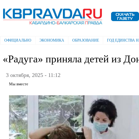
Пе
ос
Электронная газета "Кабардино-
со
Балкарская правда"
ОФИЦИАЛЬНО
ЭКОНОМИКА
ОБРАЗОВАНИЕ
ГОД ЕДИНСТВА 
Главное меню
«Радуга» приняла детей из До
3 октября, 2025 - 11:12
Мы вместе