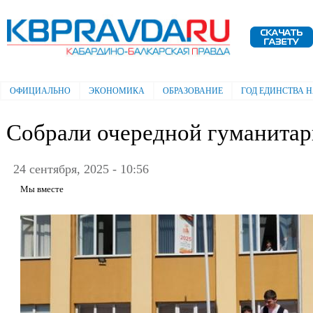
Пе
ос
Электронная газета "Кабардино-
со
Балкарская правда"
ОФИЦИАЛЬНО
ЭКОНОМИКА
ОБРАЗОВАНИЕ
ГОД ЕДИНСТВА 
Главное меню
Собрали очередной гуманитар
24 сентября, 2025 - 10:56
Мы вместе