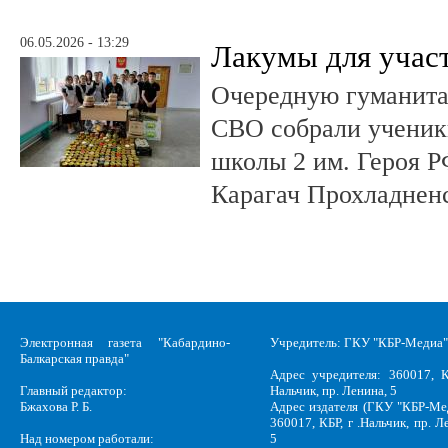
06.05.2026 - 13:29
Лакумы для учас
Очередную гуманит
СВО собрали ученики
школы 2 им. Героя Р
Карагач Прохладнен
Электронная газета "Кабардино-
Учредитель: ГКУ "КБР-Медиа"
Балкарская правда"
Адрес учредителя: 360017, К
Главный редактор:
Нальчик, пр. Ленина, 5
Бжахова Р. Б.
Адрес издателя (ГКУ "КБР-Ме
360017, КБР, г .Нальчик, пр. Л
Над номером работали:
5