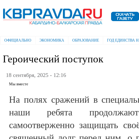
Пе
ос
Электронная газета "Кабардино-
со
Балкарская правда"
ОФИЦИАЛЬНО
ЭКОНОМИКА
ОБРАЗОВАНИЕ
ГОД ЕДИНСТВА 
Главное меню
Героический поступок
18 сентября, 2025 - 12:16
Мы вместе
На полях сражений в специаль
наши ребята продолжаю
самоотверженно защищать своё
священный долг перед ним, о 