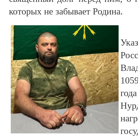
которых не забывает Родина.
Ук
Рос
Вл
105
год
Ну
наг
гос