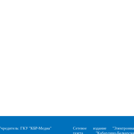
Учредитель: ГКУ "КБР-Медиа"
Сетевое издание "Электронна
газета "Кабардино-Балкарска