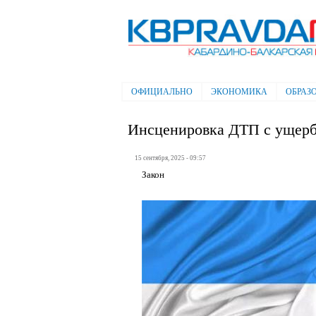
Электронная газета "Кабардино-
Балкарская правда"
ОФИЦИАЛЬНО
ЭКОНОМИКА
ОБРАЗ
Главное меню
Инсценировка ДТП с ущербо
15 сентября, 2025 - 09:57
Закон