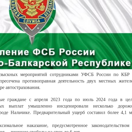
разыскных мероприятий сотрудниками УФСБ России по КБР
есечена противоправная деятельность двух местных жител
ре автострахования.
е граждане с апреля 2023 года по июль 2024 года в це
вых выплат умышленно инсценировали несколько дорожн
роде Нальчике. Предварительный ущерб составил более 4,1 
симальное наказание, предусмотренное законодательством
я, – лишение свободы на срок до 6 лет.