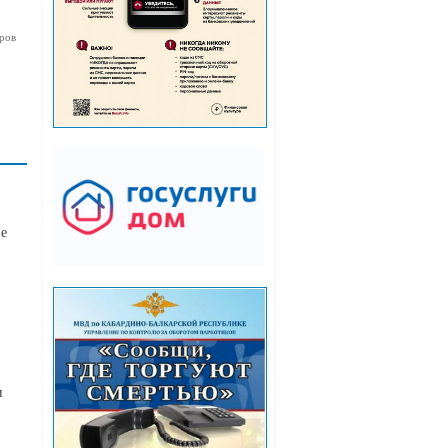
ров
ие
и