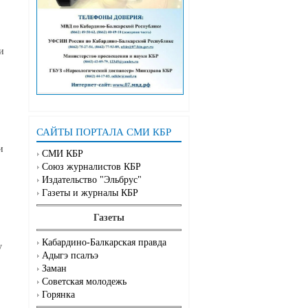
и
САЙТЫ ПОРТАЛА СМИ КБР
и
СМИ КБР
Союз журналистов КБР
Издательство "Эльбрус"
Газеты и журналы КБР
Газеты
Кабардино-Балкарская правда
у
Адыгэ псалъэ
Заман
Советская молодежь
Горянка