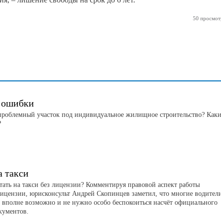
50 просмот
 ошибки
 проблемный участок под индивидуальное жилищное строительство? Как
?
а такси
ать на такси без лицензии? Комментируя правовой аспект работы
лицензии, юрисконсульт Андрей Скопинцев заметил, что многие водител
о вполне возможно и не нужно особо беспокоиться насчёт официального
кументов.