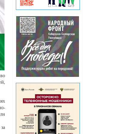
 во
ей,
лях
о-
млн
 за