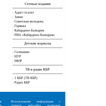
Сетевые издания
Адыгэ псалъэ
Заман
Советская молодежь
Горянка
Кабардино-Балкария
РИА «Кабардино-Балкария»
Детские журналы
Солнышко
НУР
НЮР
ТВ и радио КБР
1 КБР (ТВ КБР)
Радио КБР
я
Использование информации с
я
данного веб-сайта возможно