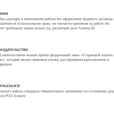
ания
был допущен к выполнению работы без оформления трудового договора 
лашения об испытательном сроке, он считается принятым на работу без
это требование закона указал суд, рассмотрев дело Галины Ш.
нодательство
 окончательном чтении принят федеральный закон «О правовой валюте 
ах», который вводит правовые основы для обращения криптовалюты в
дерации.
отказался
льского района утвердила обвинительное заключение по уголовному дел
теля РСО-Алания.