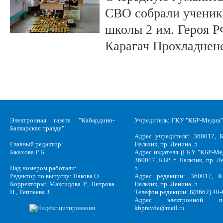
СВО собрали ученики
школы 2 им. Героя Р
Карагач Прохладнен
Электронная газета "Кабардино-
Учредитель: ГКУ "КБР-Медиа"
Балкарская правда"
Адрес учредителя: 360017, К
Главный редактор:
Нальчик, пр. Ленина, 5
Бжахова Р. Б.
Адрес издателя (ГКУ "КБР-Ме
360017, КБР, г .Нальчик, пр. Л
Над номером работали:
5
Редактор по выпуску: Накова О.
Адрес редакции: 360017, КБ
Корректоры: Максидова Р., Петрова
Нальчик, пр. Ленина, 5
Н., Теппеева З.
Телефон редакции: 8(8662) 40-
Адрес электронной по
kbpravda@mail.ru