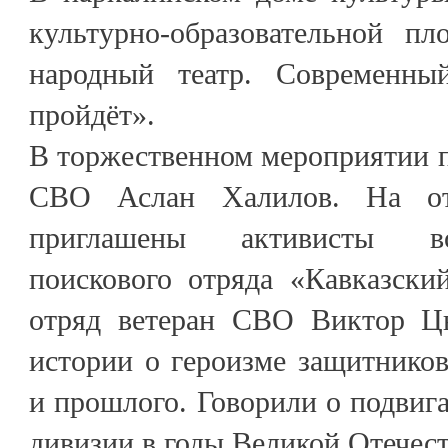
культурно-образовательной п
народный театр. Современны
пройдёт».
В торжественном мероприятии п
СВО Аслан Халилов. На от
приглашены активисты воен
поискового отряда «Кавказски
отряд ветеран СВО Виктор Цы
истории о героизме защитнико
и прошлого. Говорили о подвига
дивизии в годы Великой Отечест