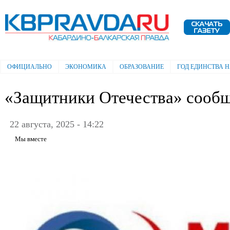
Пе
ос
Электронная газета "Кабардино-
со
Балкарская правда"
ОФИЦИАЛЬНО
ЭКОНОМИКА
ОБРАЗОВАНИЕ
ГОД ЕДИНСТВА 
Главное меню
«Защитники Отечества» сооб
22 августа, 2025 - 14:22
Мы вместе