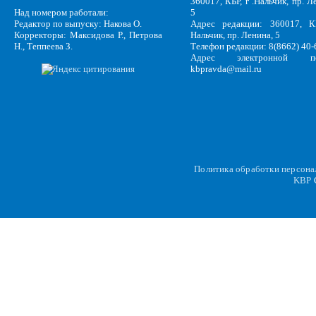
360017, КБР, г .Нальчик, пр. Л
Над номером работали:
5
Редактор по выпуску: Накова О.
Адрес редакции: 360017, КБ
Корректоры: Максидова Р., Петрова
Нальчик, пр. Ленина, 5
Н., Теппеева З.
Телефон редакции: 8(8662) 40-
Адрес электронной по
kbpravda@mail.ru
Политика обработки персон
KBP
C