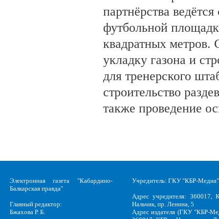
партнёрства ведётся
футбольной площадк
квадратных метров.
укладку газона и ст
для тренерского шта
строительство разде
также проведение о
Электронная газета "Кабардино-
Учредитель: ГКУ "КБР-Медиа"
Балкарская правда"
Адрес учредителя: 360017, К
Главный редактор:
Нальчик, пр. Ленина, 5
Бжахова Р. Б.
Адрес издателя (ГКУ "КБР-Ме