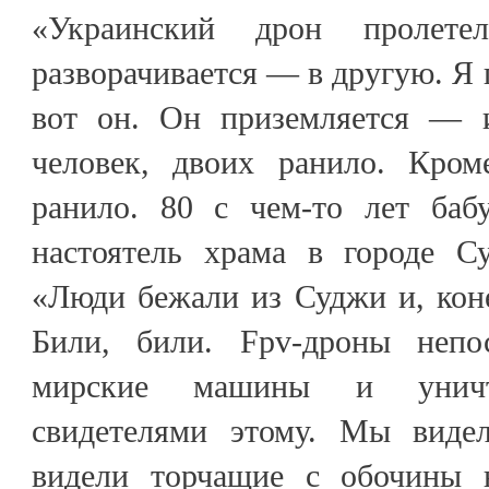
«Украинский дрон пролете
разворачивается — в другую. Я г
вот он. Он приземляется — и
человек, двоих ранило. Кро
ранило. 80 с чем-то лет баб
настоятель храма в городе Су
«Люди бежали из Суджи и, кон
Били, били. Fpv-дроны непос
мирские машины и унич
свидетелями этому. Мы виде
видели торчащие с обочины н