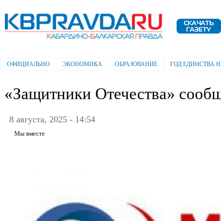
Пе
ос
Электронная газета "Кабардино-
со
Балкарская правда"
ОФИЦИАЛЬНО
ЭКОНОМИКА
ОБРАЗОВАНИЕ
ГОД ЕДИНСТВА 
Главное меню
«Защитники Отечества» сооб
8 августа, 2025 - 14:54
Мы вместе