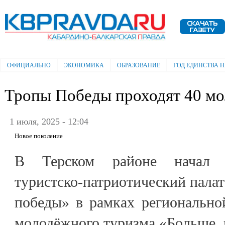
Пе
ос
Электронная газета "Кабардино-
со
Балкарская правда"
ОФИЦИАЛЬНО
ЭКОНОМИКА
ОБРАЗОВАНИЕ
ГОД ЕДИНСТВА 
Главное меню
Тропы Победы проходят 40 м
1 июля, 2025 - 12:04
Новое поколение
В Терском районе начал р
туристско-патриотический пала
победы» в рамках регионально
молодёжного туризма «Больше, 