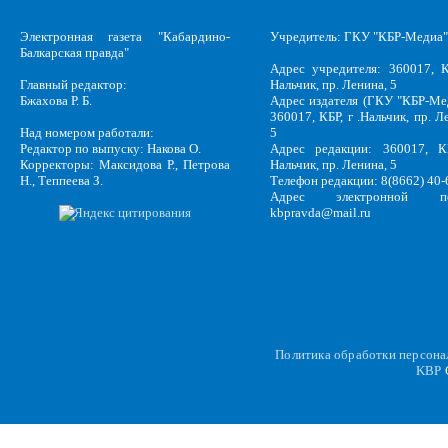
Электронная газета "Кабардино-
Учредитель: ГКУ "КБР-Медиа"
Балкарская правда"
Адрес учредителя: 360017, К
Главный редактор:
Нальчик, пр. Ленина, 5
Бжахова Р. Б.
Адрес издателя (ГКУ "КБР-Ме
360017, КБР, г .Нальчик, пр. Л
Над номером работали:
5
Редактор по выпуску: Накова О.
Адрес редакции: 360017, КБ
Корректоры: Максидова Р., Петрова
Нальчик, пр. Ленина, 5
Н., Теппеева З.
Телефон редакции: 8(8662) 40-
Адрес электронной по
kbpravda@mail.ru
Политика обработки персон
KBP
C