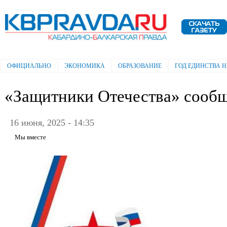
Пе
ос
Электронная газета "Кабардино-
со
Балкарская правда"
ОФИЦИАЛЬНО
ЭКОНОМИКА
ОБРАЗОВАНИЕ
ГОД ЕДИНСТВА 
Главное меню
«Защитники Отечества» сооб
16 июня, 2025 - 14:35
Мы вместе