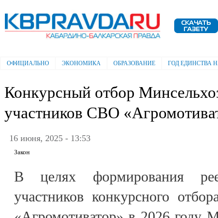
Пе
ос
Электронная газета "Кабардино-
со
Балкарская правда"
ОФИЦИАЛЬНО
ЭКОНОМИКА
ОБРАЗОВАНИЕ
ГОД ЕДИНСТВА 
Главное меню
Конкурсный отбор Минсельхоз
участников СВО «Агромотива
16 июня, 2025 - 13:53
Закон
В целях формирования рее
участников конкурсного отбор
«Агромотиватор» в 2026 году М