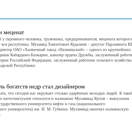
и меценат
 у скромного человека, труженика, предпринимателя, мецената которого
т вся республика. Мухамед Хамзетович Кудалиев – депутат Парламента КБ
иректор ОАО «Халвичный завод «Нальчикский» – одного из крупнейших
щиков Кабардино-Балкарии, кавалер ордена Дружбы, заслуженный работ
рии Российской Федерации, заслуженный работник сельского хозяйства
карской Республики.
ль богатств недр стал дизайнером
ать, что сегодня нас окружает столько одарённых молодых людей. К тако
х интеллектуалов относится и нальчанин Мухаммад Купов – выпускник
сударственного университета нефти и газа (национального
кого университета) им. И. М. Губкина. Мухаммад окончил нальчикскую
.