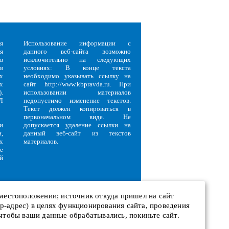
я
Использование информации с
я
данного веб-сайта возможно
в
исключительно на следующих
в
условиях: В конце текста
х
необходимо указывать ссылку на
х
сайт http://www.kbpravda.ru. При
.
использовании материалов
Л
недопустимо изменение текстов.
Текст должен копироваться в
первоначальном виде. Не
и
допускается удаление ссылки на
,
данный веб-сайт из текстов
х
материалов.
е
й
 местоположении; источник откуда пришел на сайт
 ip-адрес) в целях функционирования сайта, проведения
и
 чтобы ваши данные обрабатывались, покиньте сайт.