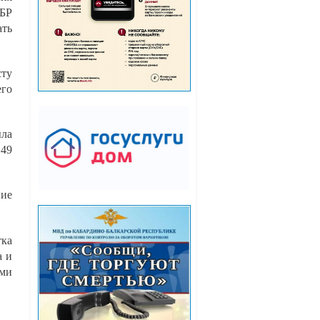
КБР
ать
сту
его
ыла
 49
ние
тка
а и
ми