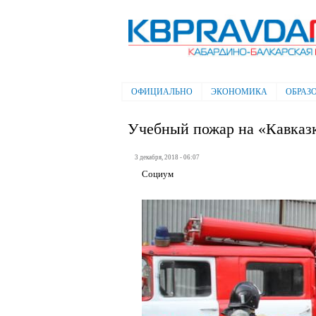
Электронная газета "Кабардино-
Балкарская правда"
ОФИЦИАЛЬНО
ЭКОНОМИКА
ОБРАЗ
Главное меню
Учебный пожар на «Кавказ
3 декабря, 2018 - 06:07
Социум