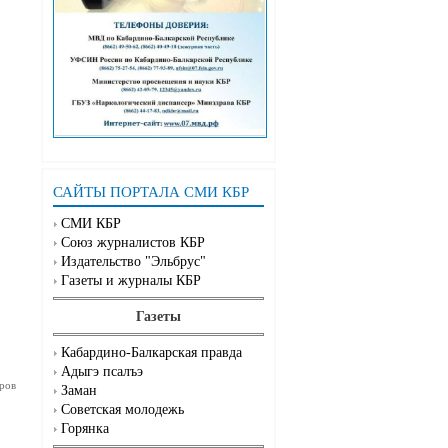
САЙТЫ ПОРТАЛА СМИ КБР
СМИ КБР
Союз журналистов КБР
Издательство "Эльбрус"
Газеты и журналы КБР
Газеты
Кабардино-Балкарская правда
Адыгэ псалъэ
ров
Заман
Советская молодежь
Горянка