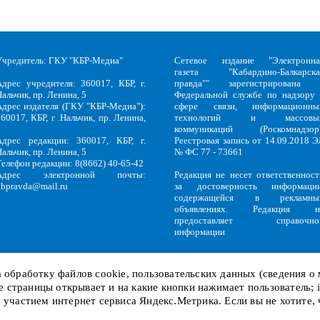
Учредитель: ГКУ "КБР-Медиа"
Сетевое издание "Электронна
газета "Кабардино-Балкарска
Адрес учредителя: 360017, КБР, г.
правда"" зарегистрирована 
альчик, пр. Ленина, 5
Федеральной службе по надзору 
Адрес издателя (ГКУ "КБР-Медиа"):
сфере связи, информационны
60017, КБР, г .Нальчик, пр. Ленина,
технологий и массовы
5
коммуникаций (Роскомнадзор)
Адрес редакции: 360017, КБР, г.
Реестровая запись от 14.09.2018 Э
альчик, пр. Ленина, 5
№ ФС 77 - 73661
Телефон редакции: 8(8662) 40-65-42
Адрес электронной почты:
Редакция не несет ответственност
kbpravda@mail.ru
за достоверность информации
содержащейся в рекламны
объявлениях. Редакция н
предоставляет справочно
информации
на обработку файлов
cookie
, пользовательских данных (сведения о
кие страницы открывает и на какие кнопки нажимает пользователь;
Политика обработки персональных данных
и
Политика конфиденциальност
KBP
Copyright © 2018-2026.
с участием интернет сервиса Яндекс.Метрика. Если вы не хотите,
Служебный вход