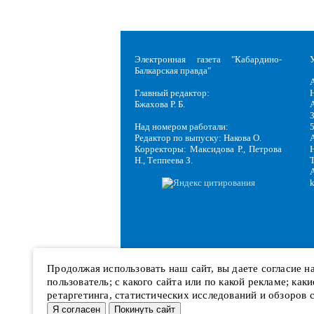
Электронная газета "Кабардино-
Балкарская правда"
Главный редактор:
Н
Бжахова Р. Б.
3
Над номером работали:
Редактор по выпуску: Накова О.
Корректоры: Максидова Р., Петрова
Н
Н., Теппеева З.
Продолжая использовать наш сайт, вы даете согласие 
пользователь; с какого сайта или по какой рекламе; ка
ретаргетинга, статистических исследований и обзоров 
Я согласен
Покинуть сайт