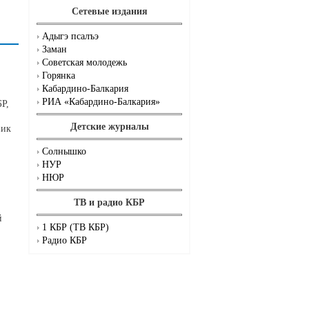
Сетевые издания
Адыгэ псалъэ
Заман
Советская молодежь
Горянка
Кабардино-Балкария
РИА «Кабардино-Балкария»
Р,
Детские журналы
ник
Солнышко
НУР
НЮР
ТВ и радио КБР
й
1 КБР (ТВ КБР)
Радио КБР