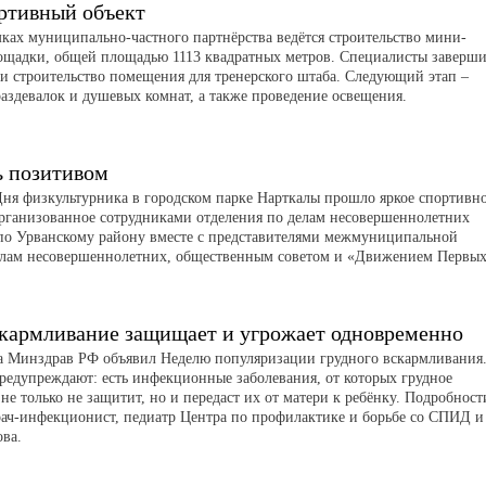
ртивный объект
мках муниципально-частного партнёрства ведётся строительство мини-
ощадки, общей площадью 1113 квадратных метров. Специалисты заверш
 и строительство помещения для тренерского штаба. Следующий этап –
раздевалок и душевых комнат, а также проведение освещения.
ь позитивом
ня физкультурника в городском парке Нарткалы прошло яркое спортивн
рганизованное сотрудниками отделения по делам несовершеннолетних
о Урванскому району вместе с представителями межмуниципальной
елам несовершеннолетних, общественным советом и «Движением Первых
скармливание защищает и угрожает одновременно
та Минздрав РФ объявил Неделю популяризации грудного вскармливания
редупреждают: есть инфекционные заболевания, от которых грудное
не только не защитит, но и передаст их от матери к ребёнку. Подробност
рач-инфекционист, педиатр Центра по профилактике и борьбе со СПИД и
ва.