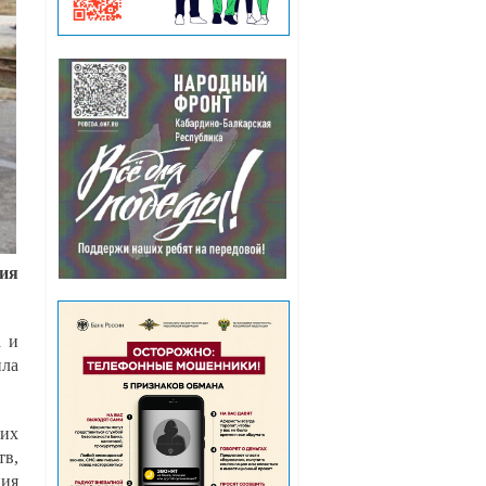
ния
а и
ила
щих
тв,
ия