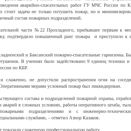
оведения аварийно-спасательных работ ГУ МЧС России по 
ях стоит задача не только потушить пожар, но и минимизиров
личный состав пожарных подразделений.
сательной части №22 Прохладного, прибывшее первым к ме
едку, подтвердило повышенный ранг пожара и приступило к 
хладненский и Баксанский пожарно-спасательные гарнизоны. Б
отушения. В учениях было задействовано 9 единиц техники и
оссии по КБР.
и слаженно, не допустили распространения огня на сосед
 Оперативными мерами условный пожар был ликвидирован.
ьствующего состава и подразделений пожарной охраны, отрабо
 аварий в сложных условиях, работы оперативного штаба, тыл
 пожарными подразделениями и с инженерно-технически
пециальными службами, – отметил Азнор Казаков.
е показали слаженную профессиональную работу.