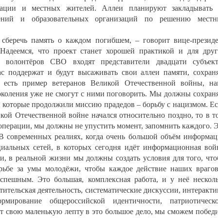
рации и местных жителей. Аллеи планируют закладывать
ений и образовательных организаций по решению местн
 сберечь память о каждом погибшем, – говорит вице-презид
адеемся, что проект станет хорошей практикой и для дру
 волонтёров СВО входят представители двадцати субъек
с поддержат и будут высаживать свои аллеи памяти, сохран
с есть пример ветеранов Великой Отечественной войны, н
поколения уже не смогут с ними поговорить. Мы должны сохран
, которые продолжили миссию прадедов – борьбу с нацизмом. Е
кой Отечественной войне начался относительно поздно, то в т
 операции, мы должны не упустить момент, запомнить каждого. 
 В современных реалиях, когда очень большой объём информа
иальных сетей, в которых сегодня идёт информационная вой
и, в реальной жизни мы должны создать условия для того, чт
орьбе за умы молодёжи, чтобы каждое действие наших враго
спешным. Это большая, комплексная работа, и у неё нескол
тительская деятельность, систематические дискуссии, интеракт
мирование общероссийской идентичности, патриотическо
т свою маленькую лепту в это большое дело, мы сможем побед