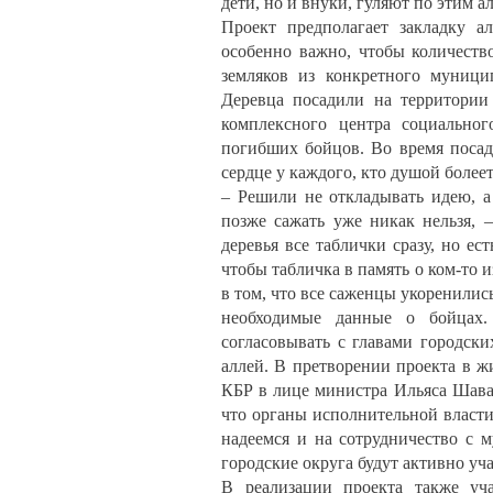
дети, но и внуки, гуляют по этим а
Проект предполагает закладку а
особенно важно, чтобы количест
земляков из конкретного муници
Деревца посадили на территории
комплексного центра социальног
погибших бойцов. Во время посад
сердце у каждого, кто душой болеет
– Решили не откладывать идею, а
позже сажать уже никак нельзя, 
деревья все таблички сразу, но е
чтобы табличка в память о ком-то 
в том, что все саженцы укоренилис
необходимые данные о бойцах.
согласовывать с главами городск
аллей. В претворении проекта в 
КБР в лице министра Ильяса Шава
что органы исполнительной власти
надеемся и на сотрудничество с 
городские округа будут активно уча
В реализации проекта также уч