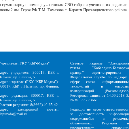
 гуманитарную помощь участникам СВО собрали ученики, их родители
школы 2 им. Героя РФ Т.М. Тамазова с. Карагач Прохладненского района.
Учредитель: ГКУ "КБР-Медиа"
Сетевое издание "Электронна
газета "Кабардино-Балкарска
Адрес учредителя: 360017, КБР, г.
правда"" зарегистрирована 
альчик, пр. Ленина, 5
Федеральной службе по надзору 
Адрес издателя (ГКУ "КБР-Медиа"):
сфере связи, информационны
60017, КБР, г .Нальчик, пр. Ленина,
технологий и массовы
5
коммуникаций (Роскомнадзор)
Адрес редакции: 360017, КБР, г.
Реестровая запись от 14.09.2018 Э
альчик, пр. Ленина, 5
№ ФС 77 - 73661
Телефон редакции: 8(8662) 40-65-42
Адрес электронной почты:
Редакция не несет ответственност
kbpravda@mail.ru
за достоверность информации
содержащейся в рекламны
объявлениях. Редакция н
предоставляет справочно