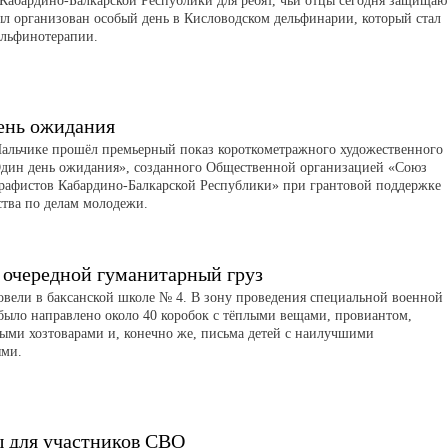
 Кабардино-Балкарской Республики для ребят, чьи отцы сегодня защищаю
ыл организован особый день в Кисловодском дельфинарии, который стал
ельфинотерапии.
ень ожидания
Нальчике прошёл премьерный показ короткометражного художественного
дин день ожидания», созданного Общественной организацией «Союз
рафистов Кабардино-Балкарской Республики» при грантовой поддержке
тва по делам молодежи.
 очередной гуманитарный груз
вели в баксанской школе № 4. В зону проведения специальной военной
было направлено около 40 коробок с тёплыми вещами, провиантом,
ыми хозтоварами и, конечно же, письма детей с наилучшими
ями.
 для участников СВО