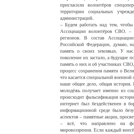
пригласили волонтёров спецопе
территории социальных учрежд
администраций.
– Будем работать над тем, чтобы
Ассоциации волонтёров СВО. – Н
регионов. В состав Ассоциации
Российской Федерации, думаю, на
память о своих земляках. У на
поколение их застало, а будущие 
память о них и об участниках СВО
процесс сохранения памяти о Вели
что касается специальной военной
наше общее дело, общая история.
молодёжь получает именно из соц
происходит фальсификация истори
интернет был бездейственен в б
информационной среде было безу
аспектов – памятные акции, просве
– всё, что направлено на фор
мировоззрения. Если каждый внесё