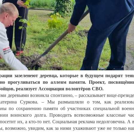
рации зазеленеют деревца, которые в будущем подарят тен
шно прогуливаться по аллеям памяти. Проект, посвящён
ойцов, реализует Ассоциация волонтёров СВО.
ыми деревьями возникла спонтанно, – рассказывает вице-презид
атерина Суркова. – Мы размышляли о том, как реализова
аны по сохранению памяти об участниках специальной воен
нии воинского долга. Проводить всевозможные классные ча
 посетит их, а кто-то нет. Социальная реклама недолговечна. А 
 мы, возможно, увидим, как за ними ухаживают уже не только н