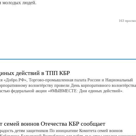
и молодых людей.
163 просмо
диных действий в ТПП КБР
я «Добро.РФ», Торгово-промышленная палата России и Национальный
корпоративному волонтёрству провели День корпоративного волонтёрства
астью федеральной акции «#МЫВМЕСТЕ: Дни единых действий».
т семей воинов Отечества КБР сообщает
радость детям защитников По инициативе Комитета семей воинов