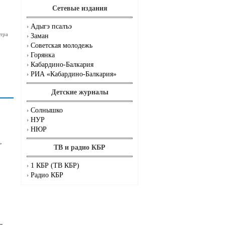
Сетевые издания
Адыгэ псалъэ
тра
Заман
Советская молодежь
Горянка
Кабардино-Балкария
РИА «Кабардино-Балкария»
Детские журналы
Солнышко
НУР
НЮР
,
ТВ и радио КБР
1 КБР (ТВ КБР)
Радио КБР