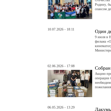
Отечества
Родину, б
сеансом д
10.07.2026 - 18:11
Один д
9 июля в 
фильма «О
кинематог
Министерс
02.06.2026 - 17:08
Собран
Акцию про
операции 
необходим
пожелани
06.05.2026 - 13:29
Лакумы