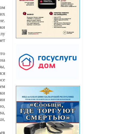
том
ших
не.
ики
слу
ает
что
 на
бы,
мся
все
ем
дки
гии
но,
ва,
ки,
ьев