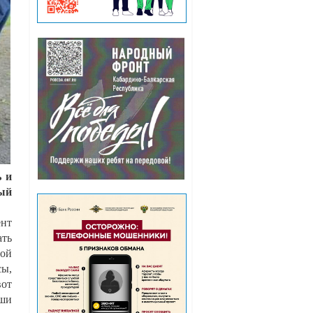
ь и
ный
ент
ть
ной
сы,
вот
аши