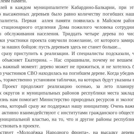
ллеям памяти.
ллей в каждом муниципалитете Кабардино-Балкарии, при э
во высаженных деревьев было равно количеству погибших на
палитета. Первая аллея памяти появилась в Майском райо
 стационарного отделения Дома пожилого человека сотрудн
о обслуживания населения. Тридцать четыре дерева по чи
ки участники проекта озвучили пожелание, от которого замир
 за наших бойцов: пусть деревьев здесь не станет больше...
 сразу приступить к реализации. И специалисты подсказали, 
– объясняет Екатерина. – Нас спрашивали, почему не вешаем
сть важный момент: дерево может не прижиться, и не хотелось 
из участников СВО находилась на погибшем дереве. Когда убеди
ь, торжественно установим таблички, на которых будут указаны 
 Проект продолжит реализацию осенью, за лето планиру
их округов и муниципальных районов республики места закла
жизнь нам помогает Министерство природных ресурсов и эколо
ева, который сразу же поддержал нашу инициативу. Очень важ
 активно взаимодействуют с институтами гражданского общест
муниципальной властью, на то, что и другие районы республи
ствовать в проекте.
аствует «Молодёжка Народного фронта», на высадку дерев