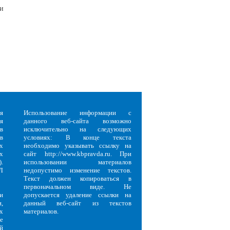
 и
я
Использование информации с
я
данного веб-сайта возможно
в
исключительно на следующих
в
условиях: В конце текста
х
необходимо указывать ссылку на
х
сайт http://www.kbpravda.ru. При
.
использовании материалов
Л
недопустимо изменение текстов.
Текст должен копироваться в
первоначальном виде. Не
и
допускается удаление ссылки на
,
данный веб-сайт из текстов
х
материалов.
е
й