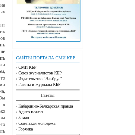
 на
ых
ент
гих
тов
ять
аше
ять
САЙТЫ ПОРТАЛА СМИ КБР
сли
СМИ КБР
ом,
Союз журналистов КБР
Это
Издательство "Эльбрус"
ции
Газеты и журналы КБР
на,
Газеты
обы
в в
Кабардино-Балкарская правда
ько
Адыгэ псалъэ
ивы
Заман
Советская молодежь
го
Горянка
ить