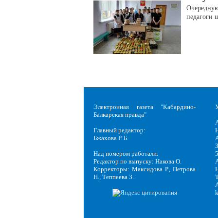
Очередную
педагоги 
Электронная газета "Кабардино-
Балкарская правда"
Главный редактор:
Н
Бжахова Р. Б.
3
Над номером работали:
Редактор по выпуску: Накова О.
Корректоры: Максидова Р., Петрова
Н
Н., Теппеева З.