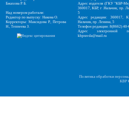
Бжахова Р. Б.
Адрес издателя (ГКУ "КБР-Ме
360017, КБР, г .Нальчик, пр. Л
Над номером работали:
5
Редактор по выпуску: Накова О.
Адрес редакции: 360017, КБ
Корректоры: Максидова Р., Петрова
Нальчик, пр. Ленина, 5
Н., Теппеева З.
Телефон редакции: 8(8662) 40-
Адрес электронной по
kbpravda@mail.ru
Политика обработки персон
KBP
C