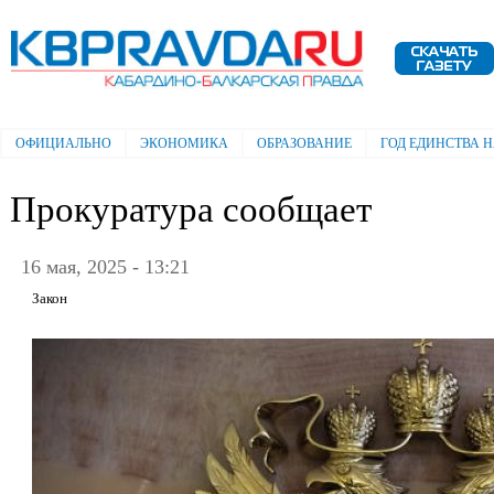
Пе
ос
Электронная газета "Кабардино-
со
Балкарская правда"
ОФИЦИАЛЬНО
ЭКОНОМИКА
ОБРАЗОВАНИЕ
ГОД ЕДИНСТВА 
Главное меню
Прокуратура сообщает
16 мая, 2025 - 13:21
Закон