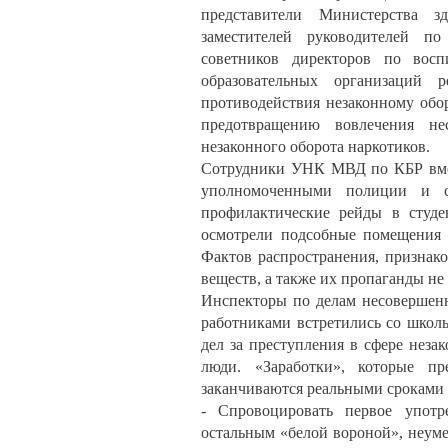
представители Министерства з
заместителей руководителей по
советников директоров по вос
образовательных организаций 
противодействия незаконному обо
предотвращению вовлечения не
незаконного оборота наркотиков.
Сотрудники УНК МВД по КБР вмес
уполномоченными полиции и со
профилактические рейды в студ
осмотрели подсобные помещения 
Фактов распространения, признак
веществ, а также их пропаганды не
Инспекторы по делам несовершен
работниками встретились со школ
дел за преступления в сфере неза
люди. «Заработки», которые пр
заканчиваются реальными сроками
- Спровоцировать первое употр
остальным «белой вороной», неуме