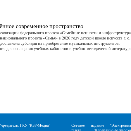
ённое современное пространство
реализации федерального проекта «Семейные ценности и инфраструктура
национального проекта «Семья» в 2026 году детской школе искусств г. о.
едоставлена субсидия на приобретение музыкальных инструментов,
ния для оснащения учебных кабинетов и учебно-методической литератур
Учредитель: ГКУ "КБР-Медиа"
Сетевое издание "Электронна
газета "Кабардино-Балкарска