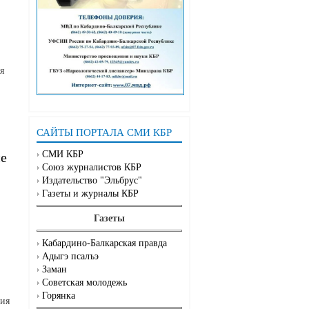
я
САЙТЫ ПОРТАЛА СМИ КБР
СМИ КБР
ме
Союз журналистов КБР
Издательство "Эльбрус"
Газеты и журналы КБР
Газеты
Кабардино-Балкарская правда
Адыгэ псалъэ
Заман
Советская молодежь
Горянка
ния