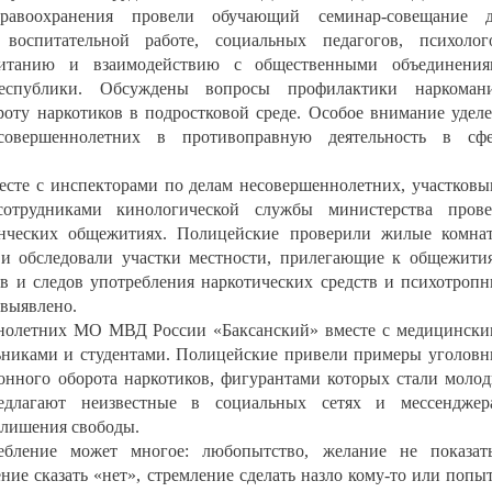
дравоохранения провели обучающий семинар-совещание д
 воспитательной работе, социальных педагогов, психолог
питанию и взаимодействию с общественными объединения
республики. Обсуждены вопросы профилактики наркомани
роту наркотиков в подростковой среде. Особое внимание удел
совершеннолетних в противоправную деятельность в сфе
те с инспекторами по делам несовершеннолетних, участков
трудниками кинологической службы министерства прове
енческих общежитиях. Полицейские проверили жилые комна
и обследовали участки местности, прилегающие к общежити
ов и следов употребления наркотических средств и психотроп
 выявлено.
нолетних МО МВД России «Баксанский» вместе с медицинск
ьниками и студентами. Полицейские привели примеры уголов
конного оборота наркотиков, фигурантами которых стали моло
едлагают неизвестные в социальных сетях и мессенджер
 лишения свободы.
ебление может многое: любопытство, желание не показат
ние сказать «нет», стремление сделать назло кому-то или попы