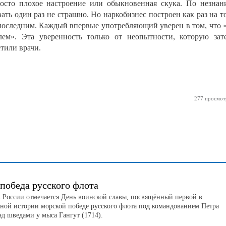
росто плохое настроение или обыкновенная скука. По незна
вать один раз не страшно. Но наркобизнес построен как раз на т
 последним. Каждый впервые употребляющий уверен в том, что 
лем». Эта уверенность только от неопытности, которую зат
етили врачи.
277 просмот
победа русского флота
 в России отмечается День воинской славы, посвящённый первой в
нной истории морской победе русского флота под командованием Петра
ад шведами у мыса Гангут (1714).