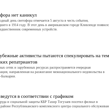
офора нет каникул
ный день светофора отмечается 5 августа в честь события,
шего в 1914 году. В этот день в американском городе Кливленде появилс
едшественник современных устройств.
рубежные активисты пытаются спекулировать на те
ских репатриантов
ных сетях и зарубежных ресурсах распространяется очередная
ация, направленная на разжигание межнационального недовольства в
-Балкарии.
ведутся в соответствии с графиком
руда и социальной защиты КБР Тахир Тогузаев посетил филиал в
 районе Республиканского комплексного центра социального обслужива