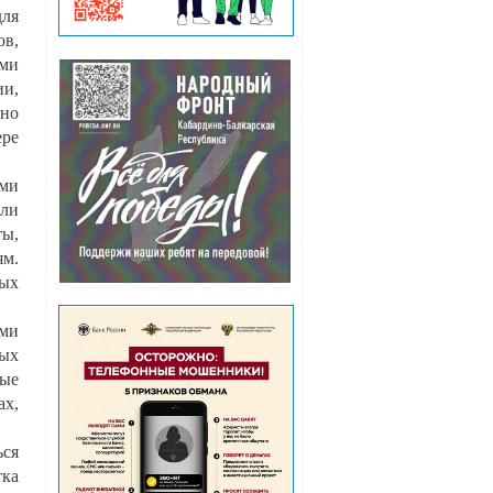
ля
ов,
ми
и,
ено
ре
ыми
ли
ты,
ям.
ных
ими
ных
дые
ах,
ься
тка