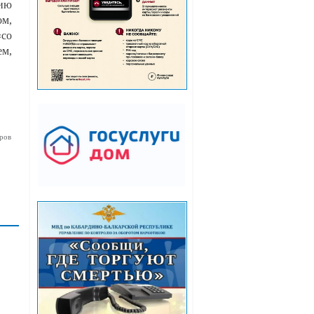
нию
ом,
«со
ем,
ров