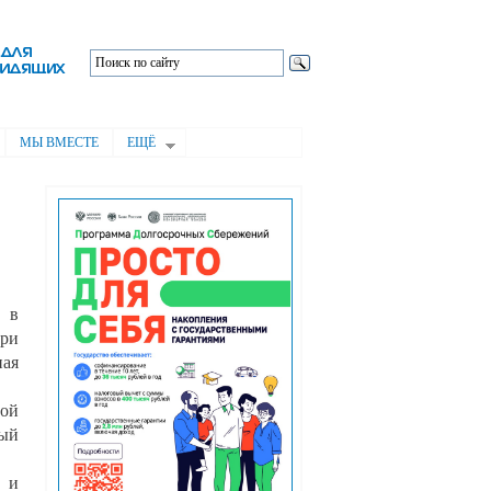
МЫ ВМЕСТЕ
ЕЩЁ
» в
при
ная
бой
ный
 и