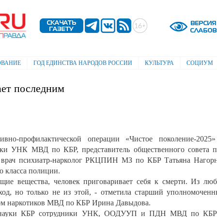
Перейти к
основному
содержанию
ОВАНИЕ
ГОД ЕДИНСТВА НАРОДОВ РОССИИ
КУЛЬТУРА
СОЦИУМ
ает последним
ивно-профилактической операции «Чистое поколение-2025
ки УНК МВД по КБР, представитель общественного совета 
 врач психиатр-нарколог РКЦПИН МЗ по КБР Татьяна Нагор
о класса полиции.
щие вещества, человек приговаривает себя к смерти. Из лю
од, но только не из этой, - отметила старший уполномочен
том наркотиков МВД по КБР Ирина Давыдова.
и науки КБР сотрудники УНК, ООДУУП и ПДН МВД по КБР