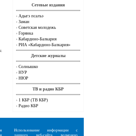
Сетевые издания
Адыгэ псалъэ
Заман
Советская молодежь
Горянка
Кабардино-Балкария
РИА «Кабардино-Балкария»
ы.
Детские журналы
Солнышко
НУР
НЮР
ТВ и радио КБР
1 КБР (ТВ КБР)
Радио КБР
я
Использование информации с
я
данного веб-сайта возможно