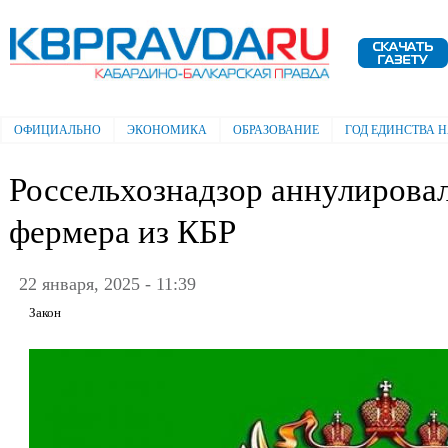
Пе
ос
Электронная газета "Кабардино-
со
Балкарская правда"
ОФИЦИАЛЬНО
ЭКОНОМИКА
ОБРАЗОВАНИЕ
ГОД ЕДИНСТВА 
Главное меню
Россельхознадзор аннулирова
фермера из КБР
22 января, 2025 - 11:39
Закон