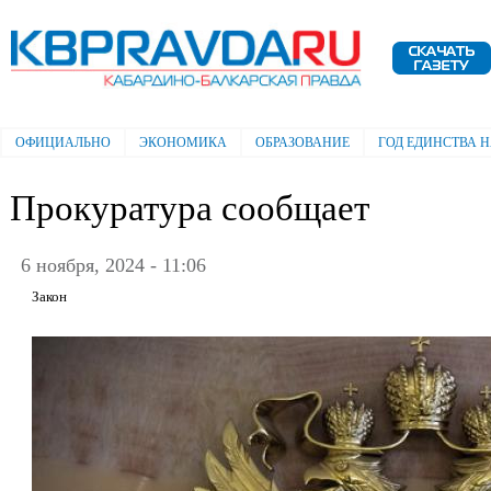
Пе
ос
Электронная газета "Кабардино-
со
Балкарская правда"
ОФИЦИАЛЬНО
ЭКОНОМИКА
ОБРАЗОВАНИЕ
ГОД ЕДИНСТВА 
Главное меню
Прокуратура сообщает
6 ноября, 2024 - 11:06
Закон