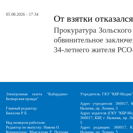
05.08.2026 - 17:34
От взятки отказался
Прокуратура Зольского
обвинительное заключе
34-летнего жителя РСО
Электронная газета "Кабардино-
Учредитель: ГКУ "КБР-Медиа"
Балкарская правда"
Адрес учредителя: 360017, К
Главный редактор:
Нальчик, пр. Ленина, 5
Бжахова Р. Б.
Адрес издателя (ГКУ "КБР-Ме
360017, КБР, г .Нальчик, пр. Л
Над номером работали:
5
Редактор по выпуску: Накова О.
Адрес редакции: 360017, КБ
Корректоры: Максидова Р., Петрова
Нальчик, пр. Ленина, 5