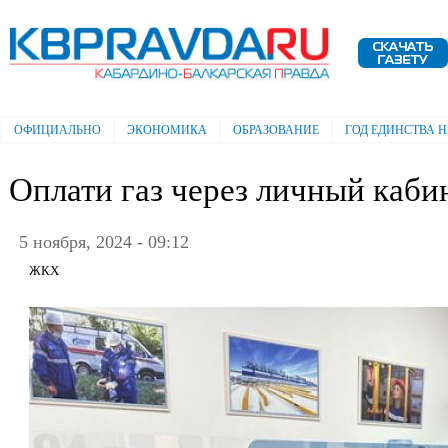
Пе
ос
Электронная газета "Кабардино-
со
Балкарская правда"
ОФИЦИАЛЬНО
ЭКОНОМИКА
ОБРАЗОВАНИЕ
ГОД ЕДИНСТВА 
Главное меню
Оплати газ через личный каби
5 ноября, 2024 - 09:12
ЖКХ