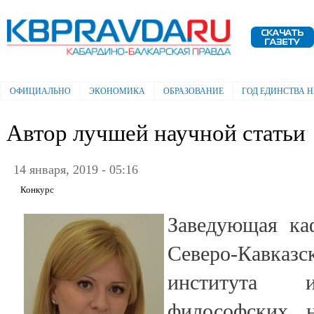
Пе
ос
Электронная газета "Кабардино-
со
Балкарская правда"
ОФИЦИАЛЬНО
ЭКОНОМИКА
ОБРАЗОВАНИЕ
ГОД ЕДИНСТВА 
Главное меню
Автор лучшей научной статьи
14 января, 2019 - 05:16
Конкурс
Заведующая ка
Северо-Кавказс
института и
философских 